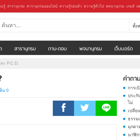
มรู้
สารานุกรม
สารานุกรมออนไลน์
ความรู้รอบตัว
ความรู้ทั่วไป
พจนานุกรม
เกมส์
เพ
ทั้
ีต
สารานุกรม
ถาม-ตอบ
พจนานุกรม
เว็บบอร์ด
และ P.C.D.
?
คำถาม
การเบ
ห็น 0
ประกั
ไม่
เปลี่ย
ธรรมเ
มุกดา
นาฬิก