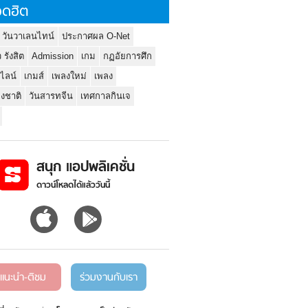
ดฮิต
 วันวาเลนไทน์
ประกาศผล O-Net
ว รังสิต
Admission
เกม
กฏอัยการศึก
นไลน์
เกมส์
เพลงใหม่
เพลง
่งชาติ
วันสารทจีน
เทศกาลกินเจ
สนุก แอปพลิเคชั่น
ดาวน์โหลดได้แล้ววันนี้
แนะนำ-ติชม
ร่วมงานกับเรา