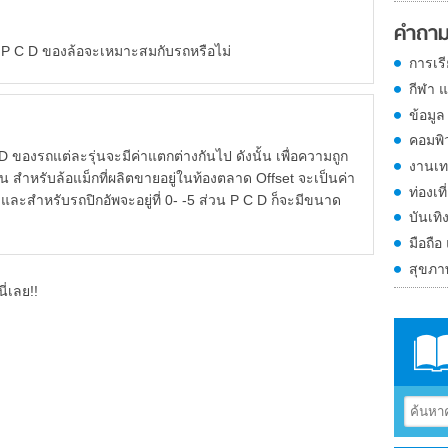
คำถาม
ละ P C D ของล้อจะเหมาะสมกับรถหรือไม่
การเร
กีฬา 
ข้อมูล
คอมพิ
แต่ละรุ่นจะมีค่าแตกต่างกันไป ดังนั้น เพื่อความถูก
งานเท
น สำหรับล้อแม็กที่ผลิตขายอยู่ในท้องตลาด Offset จะเป็นค่า
ท่องเที
8 และสำหรับรถปิกอัพจะอยู่ที่ 0- -5 ส่วน P C D ก็จะมีขนาด
บันเทิ
มือถือ
สุขภ
ี่เลย!!