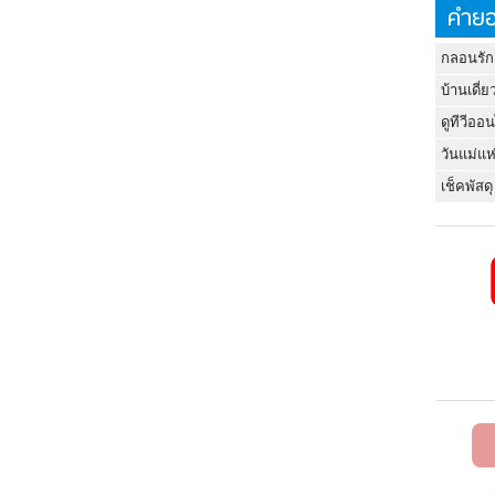
คำยอ
กลอนรัก
บ้านเดี่ย
ดูทีวีออ
วันแม่แห
เช็คพัสดุ