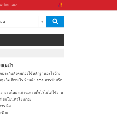
ลงใหม่
เพลง
งหมด
แนะนำ
ิกประกันสังคมต้องใช้หลักฐานอะไรบ้าง
นธุรกิจ คืออะไร ร้านค้า sme ควรทำหรือ
นยางรถใหม่ แล้วจอดรถทิ้งไว้ไม่ได้ใช้งาน
นียมโยนหัวโยนก้อย
หาร คือ…
าชีวะ