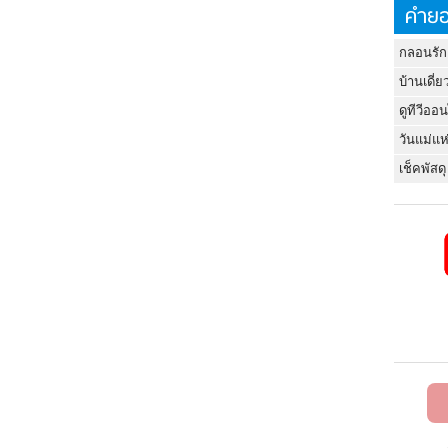
คำยอ
กลอนรัก
บ้านเดี่ย
ดูทีวีออ
วันแม่แห
เช็คพัสดุ