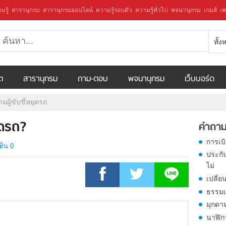
มรู้
สารานุกรม
สารานุกรมออนไลน์
ความรู้รอบตัว
ความรู้ทั่วไป
พจนานุกรม
เกมส์
เพ
ทั้
ีต
สารานุกรม
ถาม-ตอบ
พจนานุกรม
เว็บบอร์ด
มผู้ขับขี่หยุดรถ
ุดรถ?
คำถาม
การเบ
ห็น 0
ประกั
ไม่
เปลี่ย
ธรรมเ
มุกดา
นาฬิก