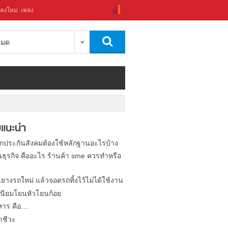
ลงใหม่
เพลง
งหมด
แนะนำ
ิกประกันสังคมต้องใช้หลักฐานอะไรบ้าง
นธุรกิจ คืออะไร ร้านค้า sme ควรทำหรือ
นยางรถใหม่ แล้วจอดรถทิ้งไว้ไม่ได้ใช้งาน
นียมโยนหัวโยนก้อย
หาร คือ…
าชีวะ