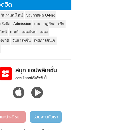
ดฮิต
 วันวาเลนไทน์
ประกาศผล O-Net
ว รังสิต
Admission
เกม
กฏอัยการศึก
นไลน์
เกมส์
เพลงใหม่
เพลง
่งชาติ
วันสารทจีน
เทศกาลกินเจ
สนุก แอปพลิเคชั่น
ดาวน์โหลดได้แล้ววันนี้
แนะนำ-ติชม
ร่วมงานกับเรา