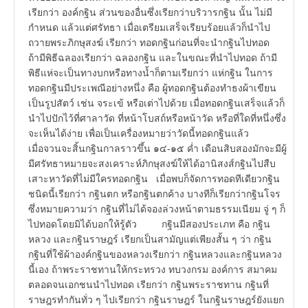
เรียกว่า องค์กฐิน ส่วนของอื่นซึ่งเรียกว่าบริวารกฐิน นั้น ไม่มี
กำหนด แล้วแต่ศรัทธา เมื่อเตรียมเสร็จเรียบร้อยแล้วก็นำไป
ถวายพระภิกษุสงฆ์ เรียกว่า ทอดกฐินก่อนที่จะนำกฐินไปทอด
ถ้ามีพิธีฉลองเรียกว่า ฉลองกฐิน และในขณะที่นำไปทอด ถ้ามี
พิธีแห่จะเป็นทางบกหรือทางน้ำก็ตามเรียกว่า แห่กฐิน ในการ
ทอดกฐินมีประเพณีอย่างหนึ่ง คือ ผู้ทอดกฐินต้องทำธงผ้าเขียน
เป็นรูปสัตว์ เช่น จระเข้ หรือเต่าไปด้วย เมื่อทอดกฐินเสร็จแล้วก็
นำไปปักไว้ที่ศาลาวัด ที่หน้าโบสถ์หรือหน้าวัด หรือที่ใดที่หนึ่งซึ่ง
จะเห็นได้ง่าย เพื่อเป็นเครื่องหมายว่าวัดนี้ทอดกฐินแล้ว
เมื่อจวนจะสิ้นกฐินกาลราวขึ้น ๑๔-๑๕ ค่ำ เดือนสิบสองมักจะมีผู้
มีศรัทธาหมายจะสงเคราะห์ภิกษุสงฆ์ให้ได้อานิสงส์กฐินไปสืบ
เสาะหาวัดที่ไม่มีใครทอดกฐิน เมื่อพบก็จัดการทอดทีเดียวกฐิน
ชนิดนี้เรียกว่า กฐินตก หรือกฐินตกค้าง บางทีก็เรียกว่ากฐินโจร
ซึ่งหมายความว่า กฐินที่ไม่ได้จองล่วงหน้าตามธรรมเนียม จู่ ๆ ก็
ไปทอดโดยมิได้บอกให้รู้ตัว กฐินมีสองประเภท คือ กฐิน
หลวง และกฐินราษฎร์ เรียกเป็นสามัญแต่เพียงสั้น ๆ ว่า กฐิน
กฐินที่ใช้ผ้าองค์กฐินของหลวงเรียกว่า กฐินหลวงและกฐินหลวง
นี้เอง ถ้าพระราชทานให้กระทรวง ทบวงกรม องค์การ สมาคม
ตลอดจนเอกชนนำไปทอด เรียกว่า กฐินพระราชทาน กฐินที่
ราษฎรทำกันทั่ว ๆ ไปเรียกว่า กฐินราษฎร์ ในกฐินราษฎร์ยังแยก