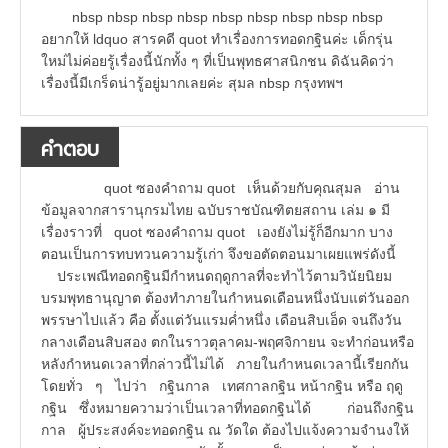
nbsp nbsp nbsp nbsp nbsp nbsp nbsp nbsp nbsp
อยากให้ ldquo สารคดี quot ทำเรื่องการทอดกฐินค่ะ เด็กรุ่น
ใหม่ไม่ค่อยรู้เรื่องนี้นักทั้ง ๆ ที่เป็นพุทธศาสนิกชน ดิฉันคิดว่า
เรื่องนี้มีเกร็ดน่ารู้อยู่มากเลยค่ะ สุมล nbsp กรุงทพฯ
คำตอบ
quot ซองคำถาม quot เห็นด้วยกับคุณสุมล อ่าน
ข้อมูลจากสารานุกรมไทย ฉบับราชบัณฑิตยสถาน เล่ม ๑ มี
เรื่องราวที่ quot ซองคำถาม quot เองยังไม่รู้ก็อีกมาก บาง
ตอนเป็นการทบทวนความรู้เก่า จึงขอตัดตอนมาเผยแพร่ดังนี้
ประเพณีทอดกฐินมีกำหนดฤดูกาลที่จะทำไว้ตามวินัยนิยม
บรมพุทธานุญาต ต้องทำภายในกำหนดเดือนหนึ่งนับแต่วันออก
พรรษาไปแล้ว คือ ตั้งแต่วันแรมค่ำหนึ่ง เดือนสิบเอ็ด จนถึงวัน
กลางเดือนสิบสอง ตกในราวตุลาคม-พฤศจิกายน จะทำก่อนหรือ
หลังกำหนดเวลาที่กล่าวนี้ไม่ได้ ภายในกำหนดเวลานี้เรียกกัน
โดยทั่ว ๆ ไปว่า กฐินกาล เทศกาลกฐิน หน้ากฐิน หรือ ฤดู
กฐิน ซึ่งหมายความว่าเป็นเวลาที่ทอดกฐินได้ ก่อนถึงกฐิน
กาล ผู้ประสงค์จะทอดกฐิน ณ วัดใด ต้องไปแจ้งความจำนงให้