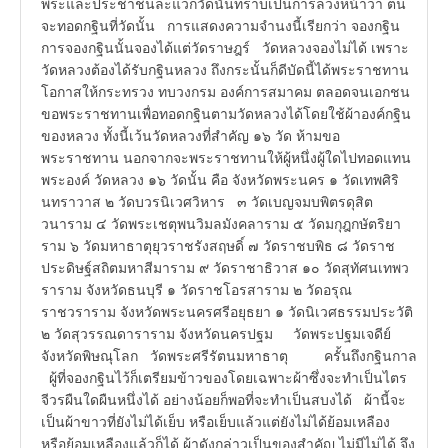
พระและประชาชนละแวกวัดนั้นทราบเป็นการล่วงหน้าว่า ตน
จะทอดกฐินที่วัดนั้น การแสดงความจำนงนี้เรียกว่า จองกฐิน
การจองกฐินนั้นจองได้แต่วัดราษฎร์ วัดหลวงจองไม่ได้ เพราะ
วัดหลวงต้องได้รับกฐินหลวง ถึงกระนั้นก็ดีบัดนี้ได้พระราชทาน
โอกาสให้กระทรวง ทบวงกรม องค์การสมาคม ตลอดจนเอกชน
ขอพระราชทานเพื่อทอดกฐินตามวัดหลวงได้โดยใช้ผ้าองค์กฐิน
ของหลวง ทั้งนี้เว้นวัดหลวงที่สำคัญ ๑๖ วัด ห้ามขอ
พระราชทาน นอกจากจะพระราชทานให้ผู้หนึ่งผู้ใดไปทอดแทน
พระองค์ วัดหลวง ๑๖ วัดนั้น คือ จังหวัดพระนคร ๑ วัดเทพศิริ
นทราวาส ๒ วัดบวรนิเวศวิหาร ๓ วัดเบญจมบพิตรดุสิต
วนาราม ๔ วัดพระเชตุพนวิมลมังคลาราม ๕ วัดมกุฎกษัตริยา
ราม ๖ วัดมหาธาตุยุวราชรังสฤษดิ์ ๗ วัดราชบพิธ ๘ วัดราช
ประดิษฐ์สถิตมหาสีมาราม ๙ วัดราชาธิวาส ๑๐ วัดสุทัศนเทพว
ราราม จังหวัดธนบุรี ๑ วัดราชโอรสาราม ๒ วัดอรุณ
ราชวราราม จังหวัดพระนครศรีอยุธยา ๑ วัดนิเวศธรรมประวัติ
๒ วัดสุวรรณดาราราม จังหวัดนครปฐม วัดพระปฐมเจดีย์
จังหวัดพิษณุโลก วัดพระศรีรัตนมหาธาตุ ครั้นถึงกฐินกาล
ผู้ที่จองกฐินไว้ก็เตรียมข้าวของโดยเฉพาะผ้าซึ่งจะทำเป็นไตร
จีวรผืนใดผืนหนึ่งได้ อย่างน้อยก็พอที่จะทำเป็นสบงได้ ผ้านี้จะ
เป็นผ้าขาวที่ยังไม่ได้เย็บ หรือเย็บแล้วแต่ยังไม่ได้ย้อมเหลือง
หรือย้อมเหลืองแล้วก็ได้ ผ้าดังกล่าวเป็นของสำคัญ ไม่มีไม่ได้ จึง