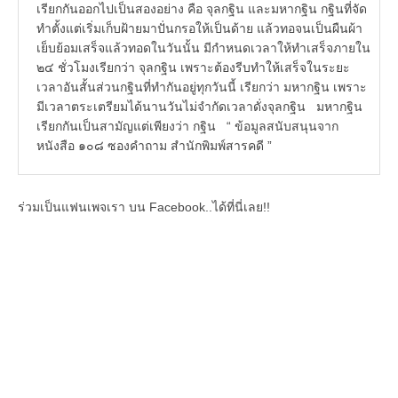
เรียกกันออกไปเป็นสองอย่าง คือ จุลกฐิน และมหากฐิน กฐินที่จัด
ทำตั้งแต่เริ่มเก็บฝ้ายมาปั่นกรอให้เป็นด้าย แล้วทอจนเป็นผืนผ้า
เย็บย้อมเสร็จแล้วทอดในวันนั้น มีกำหนดเวลาให้ทำเสร็จภายใน
๒๔ ชั่วโมงเรียกว่า จุลกฐิน เพราะต้องรีบทำให้เสร็จในระยะ
เวลาอันสั้นส่วนกฐินที่ทำกันอยู่ทุกวันนี้ เรียกว่า มหากฐิน เพราะ
มีเวลาตระเตรียมได้นานวันไม่จำกัดเวลาดั่งจุลกฐิน มหากฐิน
เรียกกันเป็นสามัญแต่เพียงว่า กฐิน “ ข้อมูลสนับสนุนจาก
หนังสือ ๑๐๘ ซองคำถาม สำนักพิมพ์สารคดี ”
ร่วมเป็นแฟนเพจเรา บน Facebook..ได้ที่นี่เลย!!