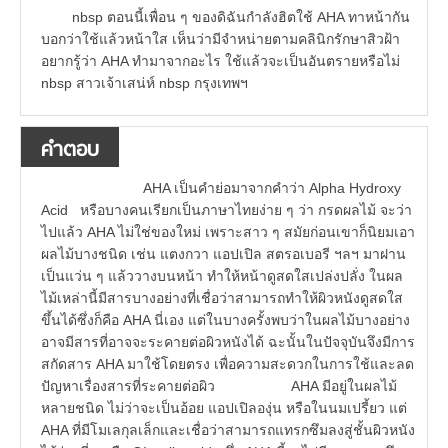
nbsp ตอนนี้เพื่อน ๆ ของดิฉันกำลังฮิตใช้ AHA ทาหน้ากัน
บอกว่าใช้แล้วหน้าใส เห็นว่ามีจำหน่ายตามคลินิกรักษาสิวฝ้า
อยากรู้ว่า AHA ทำมาจากอะไร ใช้แล้วจะเป็นอันตรายหรือไม่
nbsp สาวเจ้าเสน่ห์ nbsp กรุงเทพฯ
คำตอบ
AHA เป็นคำย่อมาจากคำว่า Alpha Hydroxy
Acid หรือบางคนเรียกเป็นภาษาไทยง่าย ๆ ว่า กรดผลไม้ จะว่า
ไปแล้ว AHA ไม่ใช่ของใหม่ เพราะสาว ๆ สมัยก่อนเขาก็นิยมเอา
ผลไม้บางชนิด เช่น แตงกวา แอปเปิล สตรอเบอรี ฯลฯ มาฝาน
เป็นแว่น ๆ แล้ววางบนหน้า ทำให้หน้าดูสดใสเปล่งปลั่ง ในผล
ไม้เหล่านี้มีสารบางอย่างที่เชื่อว่าสามารถทำให้ผิวหนังดูสดใส
ขึ้นได้ซึ่งก็คือ AHA นี่เอง แต่ในบางครั้งพบว่าในผลไม้บางอย่าง
อาจมีสารที่อาจจะระคายต่อผิวหนังได้ ฉะนั้นในปัจจุบันจึงมีการ
สกัดสาร AHA มาใช้โดยตรง เพื่อความสะดวกในการใช้และลด
ปัญหาเรื่องสารที่ระคายต่อผิว AHA มีอยู่ในผลไม้
หลายชนิด ไม่ว่าจะเป็นอ้อย แอปเปิลองุ่น หรือในนมเปรี้ยว แต่
AHA ที่มีโมเลกุลเล็กและเชื่อว่าสามารถแทรกซึมลงสู่ชั้นผิวหนัง