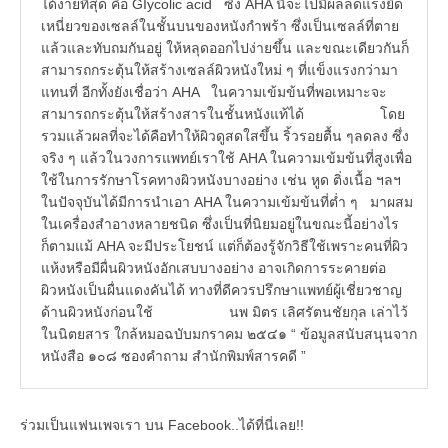
ได้ง่ายที่สุด คือ GIycolic acid ซึ่ง AHA นี้จะไปมีผลลดแรงยึด
เหนี่ยวของเซลล์ในชั้นบนของหนังกำพร้า ซึ่งเป็นเซลล์ที่ตาย
แล้วและทับถมกันอยู่ ให้หลุดออกไปง่ายขึ้น และขณะเดียวกันก็
สามารถกระตุ้นให้สร้างเซลล์ผิวหนังใหม่ ๆ ที่แข็งแรงกว่ามา
แทนที่ อีกทั้งยังเชื่อว่า AHA ในความเข้มข้นที่พอเหมาะจะ
สามารถกระตุ้นให้สร้างสารในชั้นหนังแท้ได้ โดย
รวมแล้วผลที่จะได้คือทำให้ผิวดูสดใสขึ้น ริ้วรอยตื้น ๆลดลง ซึ่ง
จริง ๆ แล้วในวงการแพทย์เราใช้ AHA ในความเข้มข้นที่สูงเพื่อ
ใช้ในการรักษาโรคทางผิวหนังบางอย่าง เช่น หูด ติ่งเนื้อ ฯลฯ
ในปัจจุบันได้มีการนำเอา AHA ในความเข้มข้นที่ต่ำ ๆ มาผสม
ในเครื่องสำอางหลายชนิด ซึ่งเป็นที่นิยมอยู่ในขณะนี้อย่างไร
ก็ตามแม้ AHA จะมีประโยชน์ แต่ก็ต้องรู้จักวิธีใช้เพราะคนที่ผิว
แห้งหรือมีผื่นผิวหนังอักเสบบางอย่าง อาจเกิดการระคายต่อ
ผิวหนังเป็นผื่นแดงคันได้ ทางที่ดีควรปรึกษาแพทย์ผู้เชี่ยวชาญ
ด้านผิวหนังก่อนใช้ นพ มิตร เลิศรัตนชัยกุล เล่าไว้
ในนิตยสาร ใกล้หมอฉบับมกราคม ๒๕๔๑ “ ข้อมูลสนับสนุนจาก
หนังสือ ๑๐๘ ซองคำถาม สำนักพิมพ์สารคดี ”
ร่วมเป็นแฟนเพจเรา บน Facebook..ได้ที่นี่เลย!!