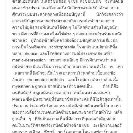
ซ้ายน้อยคนนัก ในสัตว์ชนิดอื่น ๆ เช่น ลิงชิมแปนซี จะถนัดมือ
คนละข้างประมาณครึ่งต่อครึ่ง นักวิทยาศาสตร์กำลังพยายาม
ศึกษาระบบประสาทกลางเพื่อตอบปัญหานี้ นักวิจัยกล่าวว่า
อาจจะมีปัญหาหลายอย่างตามมากับการถนัดซ้าย นอกจาก
ความไม่ยุติธรรมที่เห็นกันได้ชัด ๆ ในโลกที่คนส่วนใหญ่ถนัด
ขวา คือการที่สิ่งของเครื่องใช้ต่าง ๆ ออกแบบมาสำหรับคนถนัด
ขวาแล้ว ผู้ที่ถนัดซ้ายทั้งหลายยังต้องเผชิญกับความเสี่ยงต่อ
การเป็นโรคจิตเภท schizophrenia โรคกลัวแบบผิดปกติทั้ง
หลาย phobias และโรคจิตทางอารมณ์ประเภทคลั่ง-เศร้า
manic-depression มากกว่าคนอื่น ๆ มีการศึกษาพบว่า คน
ถนัดซ้ายจะมีแนวโน้มการฆ่าตัวตายมากกว่าคนทั่วไป ๓ เท่า
นอกจากนี้ยังมักจะเป็นโรคเบาหวานโรคกล้ามเนื้อและข้อ
อักเสบ rheumatoid arthritis และโรคผิดปกติทางกล้ามเนื้อ
myasthenia gravis มากเป็น ๒ เท่าของคนอื่น ด้านดีคือ
คนที่ถนัดซ้ายดูเหมือนจะฉลาดกว่าคนอื่นสมาคมเมนซา
Mensa ซึ่งเป็นสมาคมที่รับสมาชิกเฉพาะคนที่มีไอคิวสูงเท่านั้น
ประมาณว่าสมาชิกร้อยละ ๒๐ ถนัดมือซ้ายตัวเลขนี้เป็น ๒ เท่า
ของค่าเฉลี่ยจำนวนคนถนัดซ้ายของประชากรโดยทั่วไป หลัก
ฐานอื่น ๆ ที่ยืนยันความเห็นนี้คือ การที่บุคคลสำคัญหลาย
คนในประวัติศาสตร์จะถนัดมือข้างซ้าย เช่น อะเล็กซานเดอร์
มหาราช จูเลียส ซีซาร์ ชาร์เลอมาญ โจน ออฟอาร์ก และ