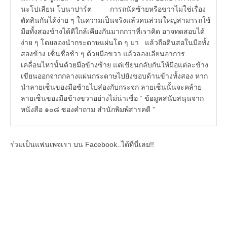
นะโปเลียน โบนาปาร์ต การถนัดซ้ายหรือขวาไม่ใช่เรื่อง
ตัดสินกันได้ง่าย ๆ ในความเป็นจริงแล้วคนส่วนใหญ่สามารถใช้
มือทั้งสองข้างได้ดีใกล้เคียงกันมากกว่าที่เราคิด อาจทดสอบได้
ง่าย ๆ โดยลองนำกระดาษแผ่นโต ๆ มา แล้วถือดินสอในมือทั้ง
สองข้าง เซ็นชื่อช้า ๆ ด้วยมือขวา แล้วลองเลียนอาการ
เคลื่อนไหวนั้นด้วยมือข้างซ้าย แต่เขียนกลับกันให้มือแต่ละข้าง
เขียนออกจากกลางแผ่นกระดาษไปยังขอบด้านข้างทั้งสอง หาก
นำลายเซ็นของมือซ้ายไปส่องกับกระจก ลายเซ็นนั้นจะคล้าย
ลายเซ็นของมือข้างขวาอย่างไม่น่าเชื่อ “ ข้อมูลสนับสนุนจาก
หนังสือ ๑๐๘ ซองคำถาม สำนักพิมพ์สารคดี ”
ร่วมเป็นแฟนเพจเรา บน Facebook..ได้ที่นี่เลย!!