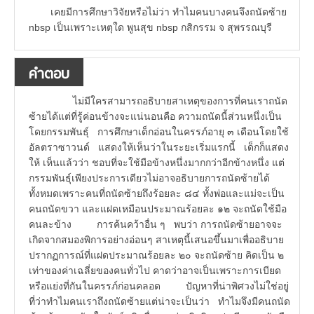
เคยมีการศึกษาวิจัยหรือไม่ว่า ทำไมคนบางคนจึงถนัดซ้าย
nbsp เป็นเพราะเหตุใด พูนสุข nbsp กสิกรรม จ สุพรรณบุรี
คำตอบ
ไม่มีใครสามารถอธิบายสาเหตุของการที่คนเราถนัด
ซ้ายได้แต่ที่รู้ค่อนข้างจะแน่นอนคือ ความถนัดนี้ส่วนหนึ่งเป็น
โดยกรรมพันธุ์ การศึกษาเด็กอ่อนในครรภ์อายุ ๓ เดือนโดยใช้
อัลตราซาวนด์ แสดงให้เห็นว่าในระยะเริ่มแรกนี้ เด็กก็แสดง
ให้ เห็นแล้วว่า ชอบที่จะใช้มือข้างหนึ่งมากกว่าอีกข้างหนึ่ง แต่
กรรมพันธุ์เพียงประการเดียวไม่อาจอธิบายการถนัดซ้ายได้
ทั้งหมดเพราะคนที่ถนัดซ้ายถึงร้อยละ ๘๔ ทั้งพ่อและแม่จะเป็น
คนถนัดขวา และแฝดเหมือนประมาณร้อยละ ๑๒ จะถนัดใช้มือ
คนละข้าง การค้นคว้าอื่น ๆ พบว่า การถนัดซ้ายอาจจะ
เกิดจากสมองพิการอย่างอ่อนๆ สาเหตุนี้เสนอขึ้นมาเพื่ออธิบาย
ปรากฏการณ์ที่แฝดประมาณร้อยละ ๒๐ จะถนัดซ้าย คิดเป็น ๒
เท่าของค่าเฉลี่ยของคนทั่วไป คาดว่าอาจเป็นเพราะการเบียด
หรือแย่งที่กันในครรภ์ก่อนคลอด ปัญหาที่น่าพิศวงไม่ใช่อยู่
ที่ว่าทำไมคนเราถึงถนัดซ้ายแต่น่าจะเป็นว่า ทำไมจึงมีคนถนัด