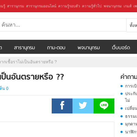
มรู้
สารานุกรม
สารานุกรมออนไลน์
ความรู้รอบตัว
ความรู้ทั่วไป
พจนานุกรม
เกมส์
เพ
ทั้
ีต
สารานุกรม
ถาม-ตอบ
พจนานุกรม
เว็บบอร์ด
จากเชื้อราไม่เป็นอันตรายหรือ ?
ม่เป็นอันตรายหรือ ??
คำถาม
การเบ
ห็น 0
ประกั
ไม่
เปลี่ย
ธรรมเ
มุกดา
นาฬิก