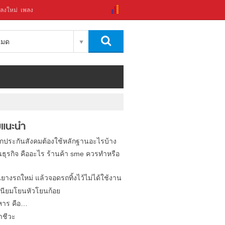
ลงใหม่
เพลง
งหมด
แนะนำ
ิกประกันสังคมต้องใช้หลักฐานอะไรบ้าง
นธุรกิจ คืออะไร ร้านค้า sme ควรทำหรือ
นยางรถใหม่ แล้วจอดรถทิ้งไว้ไม่ได้ใช้งาน
นียมโยนหัวโยนก้อย
หาร คือ…
าชีวะ