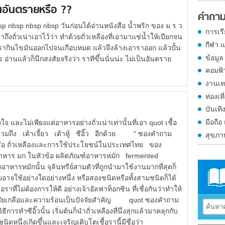
ป็นอันตรายหรือ ??
คำถาม
 nbsp nbsp nbsp วันก่อนได้อ่านหนังสือ น้ำพริก ของ ม ร ว
การเร
าถึงถั่วเน่าเอาไว้ว่า ทำด้วยถั่วเหลืองที่เอามาแช่น้ำให้เปียกจน
กีฬา 
ั่งรากินไขมันออกไปจนเกือบหมด แล้วจึงล้างเอาราออก แล้วปั้น
ข้อมูล
านแล้วก็นึกสงสัยจริงว่า ราทีขึ้นนั่นน่ะ ไม่เป็นอันตราย
คอมพิ
งานเท
ท่องเที
บันเทิ
มือถือ
ไม่เพียงแต่อาหารอย่างถั่วเน่าเท่านั้นที่เอา quot เชื้อ
รวมถึง เต้าเจี้ยว เต้าหู้ ชีอิ๊ว อีกด้วย “ ซองคำถาม
สุขภ
ือ ถั่วเหลืองและการใช้ประโยชน์ในประเทศไทย ของ
าหาร มก ในหัวข้อ ผลิตภัณฑ์อาหารหมัก fermented
รหมักนั้น จุลินทรีย์สามตัวที่ถูกนำมาใช้งานมากที่สุดก็
โดยอาจใช้อย่างใดอย่างหนึ่ง หรือสองชนิดหรือทั้งสามชนิดก็ได้
อราที่ไม่ต้องการให้ดี อย่างเจ้าอัลฟาท็อกซิน ที่เชื่อกันว่าทำให้
ยอาศัยเกลือและความร้อนเป็นปัจจัยสำคัญ quot ซองคำถาม
ธีการทำซีอิ๊วนั้น เริ่มต้นก็นำถั่วเหลืองที่นึ่งสุกแล้วมาคลุกกับ
าชนิดหนึ่งเกิดขึ้นและเจริญเติบโตเชื้อรานี้มีชื่อว่า