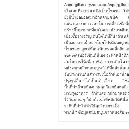
Aspergillus oryzae และ Aspergillu
อไมเลสที่จะย่อย แป้งเป็นน้ำตาล โปร
ยังมีน้ำย่อยออกมาอีกหลายชนิด เชื้อ
แผ่น และระยะเวลาในการเลี้ยงเชื้อนี้
สร้างขึ้นมามากที่สุดโดยจะสังเกตสี
เมื่อเชื้อราเจริญเติบโตได้ที่ก็นำถั่วเ
เนื่องมาจากน้ำย่อยโดยโปรตีนจะถูกย
น้ำตาลจะถูกเปลี่ยนเป็นกรดแล็กต
๑๗-๑๙ เปอร์เซ็นต์นี่เอง จะทำหน้าที่
สมในการให้เชื้อราที่ต้องการเติบโต
หลังจากหมักจนสมบูรณ์ได้ที่แล้วนั่นแห
รับประทานกันสำหรับเนื้อถั่วที่เอาน
ปรุงรสอื่น ๆ ได้เป็นเต้าเจี้ยว “ ซอ
นั้นก็นำถั่วเหลืองมาคลุกกับเกลือพอมี
มาปรุงอาหาร ถ้ากินสด ก็นำมาห่อด้วย
ไว้กินนาน ๆ ก็นำถั่วเน่าที่หมักได้ที่
จะกินก็นำไปทำให้สุกโดยการปิ้ง ทร
พวกนี้ “ ข้อมูลสนับสนุนจากหนังสือ