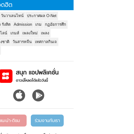
ดฮิต
 วันวาเลนไทน์
ประกาศผล O-Net
ว รังสิต
Admission
เกม
กฏอัยการศึก
นไลน์
เกมส์
เพลงใหม่
เพลง
่งชาติ
วันสารทจีน
เทศกาลกินเจ
สนุก แอปพลิเคชั่น
ดาวน์โหลดได้แล้ววันนี้
แนะนำ-ติชม
ร่วมงานกับเรา