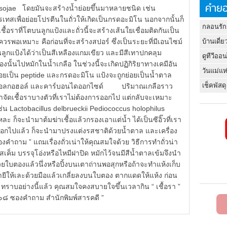
คำยอ
s sojae โดยมันจะสร้างน้ำย่อยขึ้นมาหลายชนิด เช่น
เทสเพื่อย่อยโปรตีนในถั่วให้เกิดเป็นกรดอะมิโน นอกจากนั้นก็
กลอนรัก
ราที่โตบนลูกแป้งและถั่วนี้จะสร้างเส้นใยเชื่อมติดกันเป็น
ควรพอเหมาะ คือก่อนที่จะสร้างสปอร์ ซึ่งเป็นระยะที่มีเอนไซม์
บ้านเดี่ย
บนลูกแป้งได้ว่าเป็นสีเหลืองแกมเขียว และมีสีเทาปกคลุม
ดูทีวีออ
หลืองนั้นไปหมักในน้ำเกลือ ในช่วงนี้จะเกิดปฏิกิริยาทางเคมีอัน
วันแม่แห
่อยเป็น peptide และกรดอะมิโน แป้งจะถูกย่อยเป็นน้ำตาล
เช็คพัสดุ
ิก แอลกอฮอล์ และคาร์บอนไดออกไซด์ ปริมาณเกลือราว
กำจัดเชื้อราบางตัวที่เราไม่ต้องการออกไป แต่กลับจะเหมาะ
 เช่น Lactobacillus delbrueckii Pediococcus holophilus
ละ ก็จะนำมาต้มฆ่าเชื้อแล้วกรองเอาแต่น้ำ ได้เป็นซีอิ๊วที่เรา
้ำออกไปแล้ว ก็จะนำมาปรงแต่งรสชาติด้วยน้ำตาล และเครื่อง
งคำถาม ” แถมเรื่องถั่วเน่าให้คุณสมใจด้วย วิธีการทำถั่วน่า
รสเค็ม บรรจุโอ่งหรือไหมีฝาปิด หมักไว้จนมีสีน้ำตาลเข้มจึงนำ
ใบตองแล้วนึ่งหรือปิ้งบนเตาถ่านพอสุกหรือถ้าจะทำแห้งเก็บ
นี้มายีให้เละด้วยมือแล้วเกลี่ยลงบนใบตอง ตากแดดให้แห้ง ก่อน
าบอย่างนี้แล้ว คุณสมใจคงสบายใจขึ้นเวลากิน “ เชื้อรา ”
 ๑๐๘ ซองคำถาม สำนักพิมพ์สารคดี ”