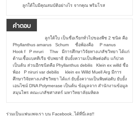
ลูกใต้ใบมีคุณสมบัติอย่างไร จากคุณ พริมโรส
คำตอบ
ลูกใต้ใบ เป็นชื่อเรียกทั่วไปของพืช 2 ชนิด คือ
Phyllanthus amarus Schum ชื่อพ้องคือ P nanus
Hook f P mruri Thw มีการศึกษาวิจัยทางเภสัชวิทยา ได้แก่
ต้านเชื้อแบคทีเรีย ขับพยาธิ ยับยั้งความเป็นพิษต่อตับ แก้ปวด
เป็นต้น ส่วนอีกชนิดคือ Phyllanthus debilis Klein ex willd ชื่อ
พ้อง P niruri var debilis klein ex Willd Muell Arg มีการ
ศึกษาวิจัยทางเภสัชวิทยา ได้แก่ ยับยั้งความเป็นพิษต่อตับ ยับยั้ง
เอนไซม์ DNA Polymerase เป็นต้น ข้อมูลจาก สำนักงานข้อมูล
สมุนไพร คณะเภสัชศาสตร์ มหาวิทยาลัยมหิดล
ร่วมเป็นแฟนเพจเรา บน Facebook..ได้ที่นี่เลย!!