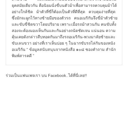
ยุคสมัยเดียวกัน คือนิยมนั่งขี่บนตัวม้าเพื่อสามารถควบคุมม้าได้
อย่างใกล้ชิด ม้าตัวที่ขี่ก็ต้องเป็นตัวที่ดีที่สุด ควบคุมง่ายที่สุด
ซึ่งมักจะผูกไว้ทางซ้ายมือของตัวรถ คนอเมริกันจึงขี่ม้าตัวซ้าย
และขับขี่ชิดขวาโดยปริยาย เพราะเมื่อรถม้าสวนกัน คนขับทั้ง
สองจะต้องมองเห็นกันและกันอย่างถนัดชัดเจน แน่นอน ความ
คุ้นเคยดังกล่าวสืบทอดกันมาถึงรถอเมริกัน-พวงมาลัยซ้ายและ
ขับเลนขวา อย่างที่เราเห็นบ่อย ๆ ในฉากขับรถไล่กันของหนัง
อเมริกัน “ ข้อมูลสนับสนุนจากหนังสือ ๑๐๘ ซองคำถาม สำนัก
พิมพ์สารคดี ”
ร่วมเป็นแฟนเพจเรา บน Facebook..ได้ที่นี่เลย!!