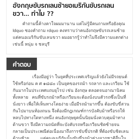
อังกฤษขับรถเลนซ้ายอเมริกันขับรถเลน
ขวา... ทำไม ??
คำถามนี้ค้างคาใจผมมานาน แต่ไม่รู้มีคนถามหรือยังคุณ
ldquo ซองคำถาม rdquo คงทราบว่าคนอังกฤษขับรถเลนซ้าย
แต่คนอเมริกันขับเลนขวา ผมอยากรู้ว่าทำไมจึงมีความแตกต่าง
เช่นนี้ หนุ่ม จ ชลบุรี
คำตอบ
เรื่องมีอยู่ว่า ในยุคที่ประเทศเจริญแล้วยังไม่มีรถยนต์
ใช้หรือก่อน ค ศ ๑๘๘๐ เป็นยุคของรถม้า รถลาก และเกวียน ใช้
กันมากในประเทศแถบยุโรป เช่น อังกฤษ ตลอดจนอาณานิคม
ทั้งหลาย คนที่ขับรถม้าหรือเกวียนจะต้องนั่งบนตัวรถซึ่งเป็นที่
นั่งยาว เพื่อให้เห็นทางโดยง่าย เมื่อมีรถม้ามากขึ้น ต้องขับขี่สวน
กันไปมาบนท้องถนน จึงต้องมีกฎเกณฑ์การบังคับม้าหรือรถให้
หลบไปทางใดทางหนึ่ง คนอังกฤษยุคนั้นนิยมนั่งควบคุมม้าทาง
ด้านขวา จึงมีความถนัดที่จะบังคับรถหรือเกวียนชิดซ้ายจน
กลายเป็นประเพณีต่อเนื่องมาถึงการขับขี่ปรกติ ที่ต้องขับชิดเลน
ด้านซ้าย แต่คนอเมริกันนั้นขับขี่รถม้าต่างจากชาติอื่นใน