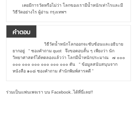
เคยมีการวัดหรือไม่ว่า โลกของเรามีน้ำหนักเท่าไรและมี
วิธีวัดอย่างไร ผู้อ่าน กรุงเทพฯ
คำตอบ
วิธีวัดน้ำหนักโลกออกจะซับซ้อนและอธิบาย
ยากอยู่ “ ซองคำถาม quot จึงขอตอบสั้น ๆ เพียงว่า นัก
วิทยาศาสตร์ได้ทดลองแล้วว่า โลกมีน้ำหนักประมาณ ๗ ๐๐๐
๐๐๐ ๐๐๐ ๐๐๐ ๐๐๐ ๐๐๐ ๐๐๐ ตัน “ ข้อมูลสนับสนุนจาก
หนังสือ ๑๐๘ ซองคำถาม สำนักพิมพ์สารคดี ”
ร่วมเป็นแฟนเพจเรา บน Facebook..ได้ที่นี่เลย!!