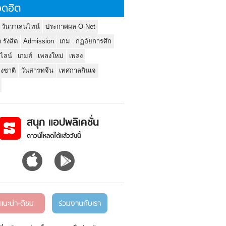
ดฮิต
 วันวาเลนไทน์
ประกาศผล O-Net
ว รังสิต
Admission
เกม
กฏอัยการศึก
นไลน์
เกมส์
เพลงใหม่
เพลง
่งชาติ
วันสารทจีน
เทศกาลกินเจ
สนุก แอปพลิเคชั่น
ดาวน์โหลดได้แล้ววันนี้
แนะนำ-ติชม
ร่วมงานกับเรา