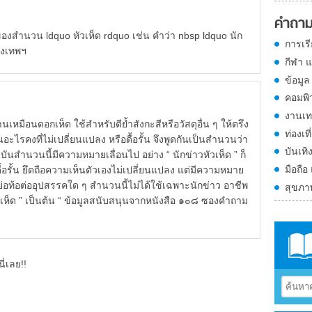
คำถาม
สำนวน ldquo หัวเห็ด rdquo เช่น คำว่า nbsp ldquo นัก
การเร
รุงเทพฯ
กีฬา 
ข้อมูล
คอมพิ
งานเท
บานเหมือนดอกเห็ด ใช้สำหรับตีย้ำสังกะสีหรือวัสดุอื่น ๆ ให้ตรึง
ท่องเที
นอะไรคงที่ไม่เปลี่ยนแปลง หรือดื้อรั้น จึงพูดกันเป็นสำนวนว่า
บันเทิ
ปัจจุบันสำนวนนี้มีความหมายเลื่อนไป อย่าง “ นักข่าวหัวเห็ด ” ก็
มือถือ
ยดื้อรั้น ยึดถือความเห็นตัวเองไม่เปลี่ยนแปลง แต่มีความหมาย
่ย่อท้อต่ออุปสรรคใด ๆ สำนวนนี้ไม่ได้ใช้เฉพาะนักข่าว อาชีพ
สุขภ
หัวเห็ด ” เป็นต้น “ ข้อมูลสนับสนุนจากหนังสือ ๑๐๘ ซองคำถาม
ี่เลย!!