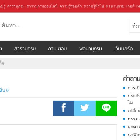
มรู้
สารานุกรม
สารานุกรมออนไลน์
ความรู้รอบตัว
ความรู้ทั่วไป
พจนานุกรม
เกมส์
เพ
ทั้
ีต
สารานุกรม
ถาม-ตอบ
พจนานุกรม
เว็บบอร์ด
ห็ด
คำถาม
การเบ
ห็น 0
ประกั
ไม่
เปลี่ย
ธรรมเ
มุกดา
นาฬิก