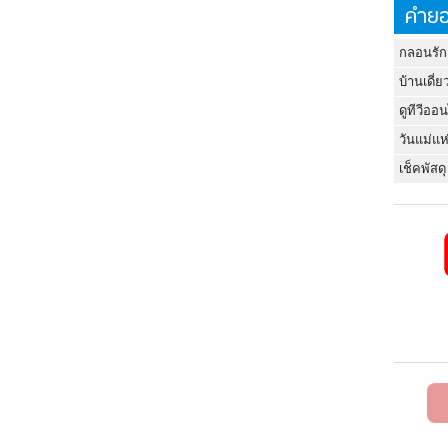
คำยอ
กลอนรัก
บ้านเดี่ย
ดูทีวีออ
วันแม่แห
เช็คพัสดุ