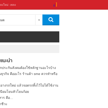
ลงใหม่
เพลง
งหมด
แนะนำ
ิกประกันสังคมต้องใช้หลักฐานอะไรบ้าง
นธุรกิจ คืออะไร ร้านค้า sme ควรทำหรือ
นยางรถใหม่ แล้วจอดรถทิ้งไว้ไม่ได้ใช้งาน
นียมโยนหัวโยนก้อย
หาร คือ…
าชีวะ