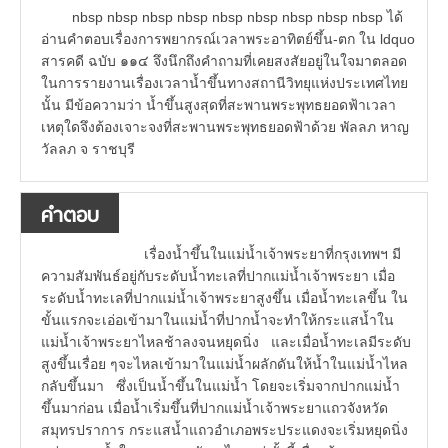
nbsp nbsp nbsp nbsp nbsp nbsp nbsp nbsp nbsp ได้
อ่านคำตอบเรื่องการพยากรณ์เวลาพระอาทิตย์ขึ้น-ตก ใน ldquo
สารคดี ฉบับ ๑๑๔ จึงนึกถึงคำถามที่เคยสงสัยอยู่ในใจมาตลอด
ในการรายงานเรื่องเวลาน้ำขึ้นทางสถานีวิทยุแห่งประเทศไทย
นั้น มีข้อความว่า น้ำขึ้นสูงสุดที่สะพานพระพุทธยอดฟ้าเวลา
เหตุใดจึงต้องเจาะจงที่สะพานพระพุทธยอดฟ้าด้วย พัลลภ หาญ
วัลลภ จ ราชบุรี
คำตอบ
เรื่องน้ำขึ้นในแม่น้ำเจ้าพระยาที่กรุงเทพฯ มี
ความสัมพันธ์อยู่กับระดับน้ำทะเลที่ปากแม่น้ำเจ้าพระยา เมื่อ
ระดับน้ำทะเลที่ปากแม่น้ำเจ้าพระยาสูงขึ้น เมื่อน้ำทะเลขึ้น ใน
ขั้นแรกจะเอ่อเข้ามาในแม่น้ำที่ปากน้ำจะทำให้กระแสน้ำใน
แม่น้ำเจ้าพระยาไหลช้าลงจนหยุดนิ่ง และเมื่อน้ำทะเลมีระดับ
สูงขึ้นเรื่อย ๆจะไหลเข้ามาในแม่น้ำผลักดันให้น้ำในแม่น้ำไหล
กลับขึ้นมา ซึ่งเป็นน้ำขึ้นในแม่น้ำ โดยจะเริ่มจากปากแม่น้ำ
ขึ้นมาก่อน เมื่อน้ำเริ่มขึ้นที่ปากแม่น้ำเจ้าพระยาแถวจังหวัด
สมุทรปราการ กระแสน้ำแถวอำเภอพระประแดงจะเริ่มหยุดนิ่ง