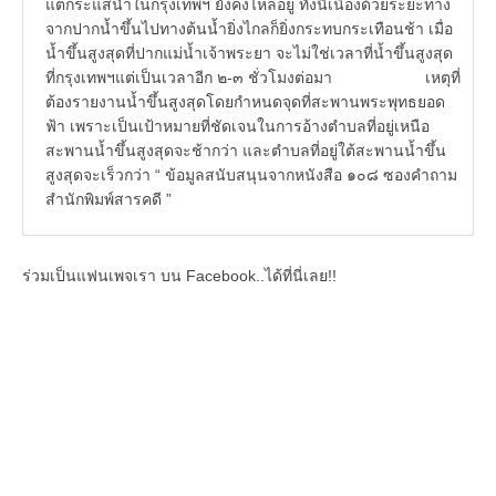
แต่กระแสน้ำในกรุงเทพฯ ยังคงไหลอยู่ ทั้งนี้เนื่องด้วยระยะทาง
จากปากน้ำขึ้นไปทางต้นน้ำยิ่งไกลก็ยิ่งกระทบกระเทือนช้า เมื่อ
น้ำขึ้นสูงสุดที่ปากแม่น้ำเจ้าพระยา จะไม่ใช่เวลาที่น้ำขึ้นสูงสุด
ที่กรุงเทพฯแต่เป็นเวลาอีก ๒-๓ ชั่วโมงต่อมา เหตุที่
ต้องรายงานน้ำขึ้นสูงสุดโดยกำหนดจุดที่สะพานพระพุทธยอด
ฟ้า เพราะเป็นเป้าหมายที่ชัดเจนในการอ้างตำบลที่อยู่เหนือ
สะพานน้ำขึ้นสูงสุดจะช้ากว่า และตำบลที่อยู่ใต้สะพานน้ำขึ้น
สูงสุดจะเร็วกว่า “ ข้อมูลสนับสนุนจากหนังสือ ๑๐๘ ซองคำถาม
สำนักพิมพ์สารคดี ”
ร่วมเป็นแฟนเพจเรา บน Facebook..ได้ที่นี่เลย!!