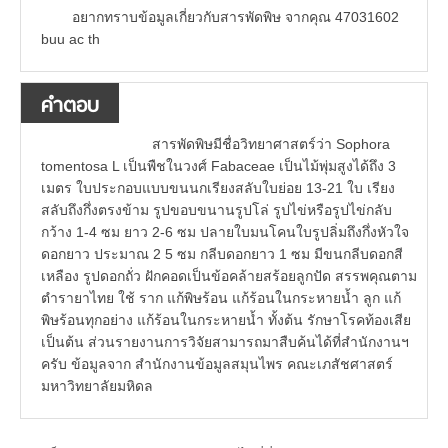
อยากทราบข้อมูลเกี่ยวกับสารพัดพิษ จากคุณ 47031602
buu ac th
คำตอบ
สารพัดพิษมีชื่อวิทยาศาสตร์ว่า Sophora
tomentosa L เป็นพืชในวงศ์ Fabaceae เป็นไม้พุ่มสูงได้ถึง 3
เมตร ใบประกอบแบบขนนกเรียงสลับใบย่อย 13-21 ใบ เรียง
สลับถึงกึ่งตรงข้าม รูปขอบขนานรูปโล่ รูปไข่หรือรูปไข่กลับ
กว้าง 1-4 ซม ยาว 2-6 ซม ปลายใบมนโคนใบรูปลิ่มถึงกึ่งหัวใจ
ดอกยาว ประมาณ 2 5 ซม กลีบดอกยาว 1 ซม มีขนกลีบดอกสี
เหลือง รูปดอกถั่ว ฝักคอดเป็นข้อคล้ายสร้อยลูกปัด สรรพคุณตาม
ตำรายาไทย ใช้ ราก แก้พิษร้อน แก้ร้อนในกระหายน้ำ ลูก แก้
พิษร้อนทุกอย่าง แก้ร้อนในกระหายน้ำ ทั้งต้น รักษาโรคท้องเสีย
เป็นต้น ส่วนรายงานการวิจัยสามารถมาสืบค้นได้ที่สำนักงานฯ
ครับ ข้อมูลจาก สำนักงานข้อมูลสมุนไพร คณะเภสัชศาสตร์
มหาวิทยาลัยมหิดล