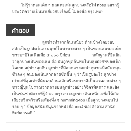
ไม่รู้ว่าตอนเด็ก ๆ คุณเคยเล่นลูกข่างหรือไม่ nbsp อยากรู้
ประวัติความเป็นมาเกี่ยวกับเรื่องนี้ ไม่ลงชื่อ กรุงเทพฯ
คำตอบ
ลูกข่างทำจากดินเหนียว ด้านข้างโดยรอบ
สลักเป็นรูปสัตว์และมนุษย์ในท่าทางต่าง ๆ เป็นของเล่นของเด็ก
ชาวบาบิโลเนียเมื่อ ๕ ๐๐๐ ปีก่อน หลักฐานที่ยืนยัน
ว่าลูกข่างเป็นของเล่น คือ มันถูกขุดค้นพบในหลุมฝังศพของเด็ก
โดยพบอยู่ข้างลูกหิน ลูกข่างที่มีลวดลายจะน่าดูมากเมื่อมันหมุน
ช้าลง ๆ จนมองเห็นลวดลายชัดขึ้น ๆ ว่าเป็นรูปอะไร ลูกข่าง
เก่าแก่ที่สุดเท่าที่ค้นพบล้วนสลักหรือระบายสีเป็นลวดลายต่าง ๆ
ชาวญี่ปุ่นโบราณวาดลายบนลูกข่างอย่างวิจิตรพิสดาร และยัง
เป็นชนชาติแรกที่รู้จักเจาะรูรอบวงลูกข่างดินเหนียวเพื่อให้เกิด
เสียงหวีดหวิวหรือเสียงหึ่ง ๆ humming-top เมื่อลูกข่างหมุนไป
รอบ ๆ “ ข้อมูลสนับสนุนจากหนังสือ ๑๐๘ ซองคำถาม สำนัก
พิมพ์สารคดี ”