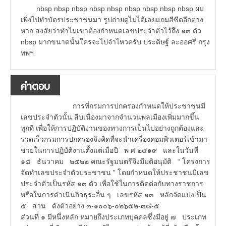
nbsp nbsp nbsp nbsp nbsp nbsp nbsp nbsp nbsp ผม
เพิ่งไปทำบัตรประชาชนมา รูปถ่ายดูไม่ได้เลยแถมสีซีดอีกต่าง
หาก สงสัยว่าทำไมเขาต้องกำหนดเลขประจำตัวไว้ถึง ๑๓ ตัว
nbsp มากขนาดนั้นใครจะไปจำไหวครับ ประดิษฐ์ ละออศรี กรุง
ทพฯ
คำตอบ
การที่กรมการปกครองกำหนดให้ประชาชนมี
เลขประจำตัวนั้น สืบเนื่องมาจากจำนวนพลเมืองเพิ่มมากขึ้น
ทุกที เพื่อให้การปฏิบัติงานของทางการเป็นไปอย่างถูกต้องและ
รวดเร็วกรมการปกครองจึงคิดที่จะนำเครื่องคอมพิวเตอร์เข้ามา
ช่วยในการปฏิบัติงานตั้งแต่เมื่อปี พ ศ ๒๕๑๙ และในวันที่
๑๘ ธันวาคม ๒๕๒๒ คณะรัฐมนตรีจึงมีมติอนุมัติ “ โครงการ
จัดทำเลขประจำตัวประชาชน ” โดยกำหนดให้ประชาชนมีเลข
ประจำตัวเป็นรหัส ๑๓ ตัว เพื่อใช้ในการติดต่อกับทางราชการ
หรือในการดำเนินกิจธุระอื่น ๆ เลขรหัส ๑๓ หลักจัดแบ่งเป็น
๕ ส่วน ดังตัวอย่าง ๓-๑๐๐๖-๐๒๖๕๒-๓๘-๕
ส่วนที่ ๑ มีหนึ่งหลัก หมายถึงประเภทบุคคลซึ่งมีอยู่ ๗ ประเภท