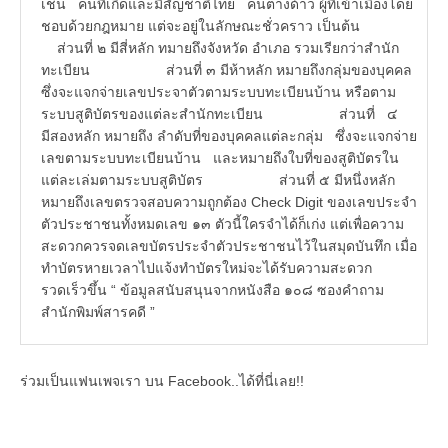
เช่น คนที่เกิดและมีสัญชาติไทย คนต่างด้าว ผู้ที่เข้าเมืองโดย
ชอบด้วยกฎหมาย แต่จะอยู่ในลักษณะชั่วคราว เป็นต้น
ส่วนที่ ๒ มีสี่หลัก ทมายถึงจังหวัด อำเภอ รวมเรียกว่าสำนัก
ทะเบียน ส่วนที่ ๓ มีห้าหลัก หมายถึงกลุ่มของบุคคล
ซึ่งจะแจกจ่ายเลขประจาตัวตามระบบทะเบียนบ้าน หรือตาม
ระบบสูติบัตรของแต่ละสำนักทะเบียน ส่วนที่ ๔
มีสองหลัก หมายถึง ลำดับที่ของบุคคลแต่ละกลุ่ม ซึ่งจะแจกจ่าย
เลขตามระบบทะเบียนบ้าน และหมายถึงใบที่ของสูติบัตรใน
แต่ละเล่มตามระบบสูติบัตร ส่วนที่ ๕ มีหนึ่งหลัก
หมายถึงเลขตรวจสอบความถูกต้อง Check Digit ของเลขประจำ
ตัวประชาชนทั้งหมดเลข ๑๓ ตัวนี้ใครจำได้ก็เก่ง แต่เพื่อความ
สะดวกควรจดเลขบัตรประจำตัวประชาชนไว้ในสมุดบันทึก เมื่อ
ทำบัตรหายเวลาไปแจ้งทำบัตรใหม่จะได้รับความสะดวก
รวดเร็วขึ้น “ ข้อมูลสนับสนุนจากหนังสือ ๑๐๘ ซองคำถาม
สำนักพิมพ์สารคดี ”
ร่วมเป็นแฟนเพจเรา บน Facebook..ได้ที่นี่เลย!!