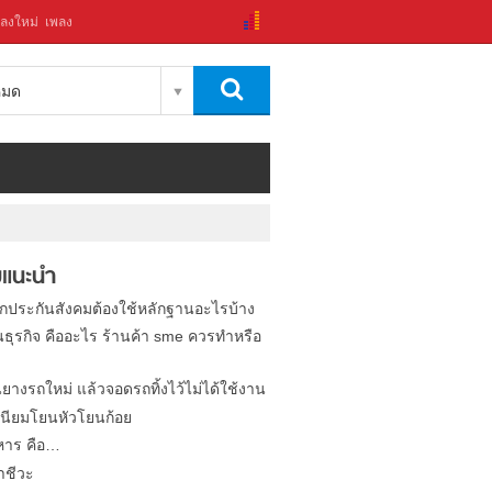
ลงใหม่
เพลง
งหมด
แนะนำ
ิกประกันสังคมต้องใช้หลักฐานอะไรบ้าง
นธุรกิจ คืออะไร ร้านค้า sme ควรทำหรือ
นยางรถใหม่ แล้วจอดรถทิ้งไว้ไม่ได้ใช้งาน
นียมโยนหัวโยนก้อย
หาร คือ…
าชีวะ