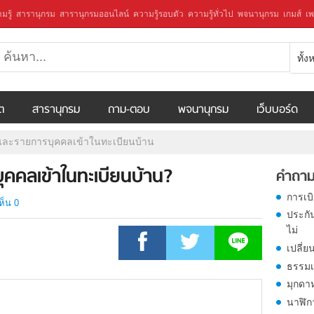
มรู้
สารานุกรม
สารานุกรมออนไลน์
ความรู้รอบตัว
ความรู้ทั่วไป
พจนานุกรม
เกมส์
เพ
ทั้
ีต
สารานุกรม
ถาม-ตอบ
พจนานุกรม
เว็บบอร์ด
่อและรายการบุคคลเข้าในทะเบียนบ้าน
ุคคลเข้าในทะเบียนบ้าน?
คำถาม
การเบ
ห็น 0
ประกั
ไม่
เปลี่ย
ธรรมเ
มุกดา
นาฬิก