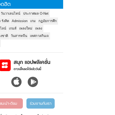
ดฮิต
 วันวาเลนไทน์
ประกาศผล O-Net
ว รังสิต
Admission
เกม
กฏอัยการศึก
นไลน์
เกมส์
เพลงใหม่
เพลง
่งชาติ
วันสารทจีน
เทศกาลกินเจ
สนุก แอปพลิเคชั่น
ดาวน์โหลดได้แล้ววันนี้
แนะนำ-ติชม
ร่วมงานกับเรา