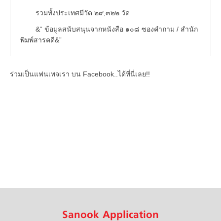
รวมทั้งประเทศมีวัด ๒๙,๓๒๒ วัด
&“ ข้อมูลสนับสนุนจากหนังสือ ๑๐๘ ซองคำถาม / สำนัก
พิมพ์สารคดี&”
ร่วมเป็นแฟนเพจเรา บน Facebook..ได้ที่นี่เลย!!
Sanook Application