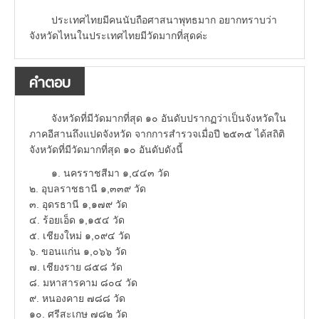
ประเทศไทยมีคนนับถือศาสนาพุทธมาก อยากทราบว่า
จังหวัดไหนในประเทศไทยมีวัดมากที่สุดค่ะ
คำตอบ
จังหวัดที่มีวัดมากที่สุด ๑๐ อันดับปรากฏว่าเป็นจังหวัดใน
ภาคอีสานถึงแปดจังหวัด จากการสำรวจเมื่อปี ๒๕๓๕ ได้สถิติ
จังหวัดที่มีวัดมากที่สุด ๑๐ อันดับดังนี้
๑. นครราชสีมา ๑,๔๔๓ วัด
๒. อุบลราชธานี ๑,๓๓๙ วัด
๓. อุดรธานี ๑,๑๗๙ วัด
๔. ร้อยเอ็ด ๑,๑๕๔ วัด
๕. เชียงใหม่ ๑,๐๙๔ วัด
๖. ขอนแก่น ๑,๐๖๖ วัด
๗. เชียงราย ๘๕๘ วัด
๘. มหาสารคาม ๘๐๔ วัด
๙. หนองคาย ๗๘๘ วัด
๑๐. ศรีสะเกษ ๗๘๒ วัด