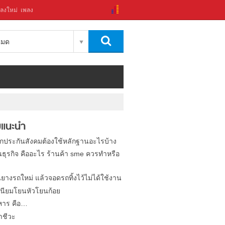
ลงใหม่
เพลง
งหมด
แนะนำ
ิกประกันสังคมต้องใช้หลักฐานอะไรบ้าง
นธุรกิจ คืออะไร ร้านค้า sme ควรทำหรือ
นยางรถใหม่ แล้วจอดรถทิ้งไว้ไม่ได้ใช้งาน
นียมโยนหัวโยนก้อย
หาร คือ…
าชีวะ