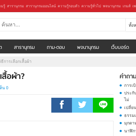
มรู้
สารานุกรม
สารานุกรมออนไลน์
ความรู้รอบตัว
ความรู้ทั่วไป
พจนานุกรม
เกมส์
เพ
ทั้
ีต
สารานุกรม
ถาม-ตอบ
พจนานุกรม
เว็บบอร์ด
ีการเลือกเสื้อผ้า
สื้อผ้า?
คำถาม
การเบ
ห็น 0
ประกั
ไม่
เปลี่ย
ธรรมเ
มุกดา
นาฬิก