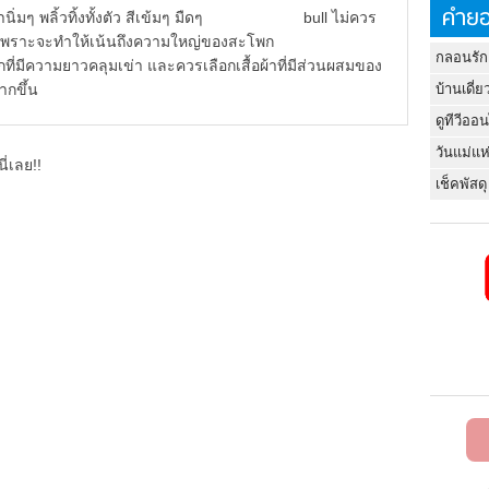
คำยอ
กผ้านิ่มๆ พลิ้วทิ้งทั้งตัว สีเข้มๆ มืดๆ bull ไม่ควร
กินไป เพราะจะทำให้เน้นถึงความใหญ่ของสะโพก
กลอนรัก
กที่มีความยาวคลุมเข่า และควรเลือกเสื้อผ้าที่มีส่วนผสมของ
ากขึ้น
บ้านเดี่ย
ดูทีวีออ
วันแม่แห
ี่เลย!!
เช็คพัสดุ