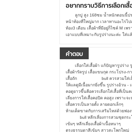
อยากทราบวิธีการเลือกเสื้
ลูกปู สูง 168ซม น้ำหนักตอนนี้
หน้าท้องที่ใหญ่มาก เวลาทานอะไรไปแ
ท้อง3 เดือน เสื้อผ้าที่มีอยู่ก็ไซค์ M เ
เอาแบบที่เหมาะกับรูปร่างนะค่ะ ใส่แล้
คำตอบ
เลือกใส่เสื้อผ้า แก้ปัญหารูป
เสื้อผ้ารัดรูป เสื้อแขนกุด กระโปรง-กา
เสื้อถัก bull ควรสวมใส่เสื้อกางเ
ให้แลดูมีเนื้อมากยิ่งขึ้น รูปร่าง
คอดูยาวขึ้นคือควรเลือกใส่เสื้อที่เป
เลี่ยงการใส่เสื้อคอปิด คอสูง เ
เสื้อควรเป็นลายตั้ง ลายดอกเล็ก
ห้ามเด็ดขาดกับการเสริมไหล่ด้วยฟ
bull หลีกเลี่ยงการสวมชุดกระโปรงท
เข้มๆ หลีกเลี่ยงเสื้อผ้าเนื้อ
ตรงธรรมดาสีเข้มๆ สาวสะโ