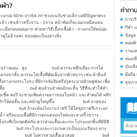
อผ้า?
คำถาม
ประมาณ 60กก จาก54 กก ช่วงบนกับช่วงเล็ก แต่มีปัญหาตรง
การเร
ล้ว เช่นข้าวครึ่งจาน - 1จาน หน้าท้องก็จะออกเหมือนคน
กีฬา 
พราะเมื่อก่อนผอมมาก ช่วยหาวิธีเลื้อกเสื้อผ้า - กางเกงให้หน่อย
ข้อมูล
วดูไม่อ้วนค่ะ ขอบคุณเป็นอย่างยิ่ง
คอมพิ
งานเท
ท่องเที
บันเทิ
ร่าง รูปร่างผอม - สูง bull ควรจะหลีกเลี่ยง การใส่
มือถือ
งเกงขาสั้น ควรจะใส่เสื้อที่ตัดเย็บจากผ้าหนาๆ เช่น ผ้ายีนส์
กงกระโปรง ที่มีการจับจีบหรือรูดระบายย้วยฟูฟ่อง เพื่อ
สุขภ
อ้วน - เตี้ย bull คนอ้วนลำคอมักจะสั้น วิธีที่จะทำให้ลำ
็นคอเชิ้ต คอวี จะช่วยเพิ่มความยาวของใบหน้า และลำคอได้ หลีก
พราะจะทำให้คอสั้น และหน้าดูใหญ่ขึ้น bull ลายของ
ๆ bull ถ้าจะต้องไปงานราตรี ให้ใส่ชุดราตรีเกาะอก
องน้ำ หรือแบบเสื้อที่มีการตกแต่งบนไหล่และลายริ้วขวาง
ี่เป็นชุดติดกัน ควรสวมเสื้อและกระโปรงแยกชิ้นที่มีมีสี
หนาๆ bull กระโปรงและกางเกงควรเป็นแบบเรียบๆ ทาง
พกใหญ่ bull ไม่ควรสวมเสื้อเอวลอย bull