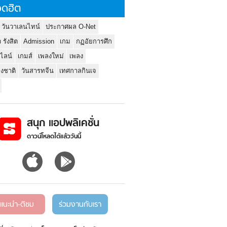
ดฮิต
 วันวาเลนไทน์
ประกาศผล O-Net
ว รังสิต
Admission
เกม
กฏอัยการศึก
นไลน์
เกมส์
เพลงใหม่
เพลง
่งชาติ
วันสารทจีน
เทศกาลกินเจ
สนุก แอปพลิเคชั่น
ดาวน์โหลดได้แล้ววันนี้
แนะนำ-ติชม
ร่วมงานกับเรา