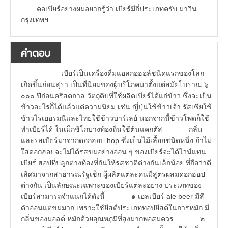
คอเบียร์อย่างผมอยากรู้ว่า เบียร์มีกี่ประเภทครับ มาวิน
กรุงเทพฯ
คำตอบ
เบียร์เป็นเครื่องดื่มแอลกอฮอล์ชนิดแรกของโลก
เกิดขึ้นก่อนสุรา เป็นที่นิยมของผู้บริโภคมาตั้งแต่สมัยโบราณ ๖
๐๐๐ ปีก่อนคริสตกาล วัตถุดิบที่ใช้ผลิตเบียร์ได้แก่ข้าว ซึ่งจะเป็น
ข้าวอะไรก็ได้แล้วแต่ความนิยม เช่น ญี่ปุ่นใช้ข้าวเจ้า รัสเซียใช้
ข้าวไรเยอรมนีและไทยใช้ข้าวบาร์เลย์ นอกจากนี้ข้าวโพดก็ใช้
ทำเบียร์ได้ ในเม็กชิโกบางท้องถิ่นใช้ต้นแคกตัส กลิ่น
และรสเบียร์มาจากดอกฮอป hop ซึ่งเป็นไม้เลื้อยชนิดหนึ่ง ถ้าไม่
ใส่ดอกฮอปจะไม่ได้รสขมอย่างอ่อน ๆ ของเบียร์จะได้ไวน์แทน
เบียร์ ฮอปที่ปลูกต่างท้องที่กันให้รสชาติต่างกันเล็กน้อย ที่ถือว่าดี
เลิศมาจากสาธารณรัฐเช็ก ผู้ผลิตแต่ละคนมีสูตรผสมดอกฮอป
ต่างกัน เป็นลักษณะเฉพาะของเบียร์แต่ละอย่าง ประเภทของ
เบียร์สามารถจำแนกได้ดังนี้ ๑ เอลเบียร์ ale beer มีสี
ดำอ่อนแต่ขมมาก เพราะใช้ยีสต์ประเภททอปยีสต์ในการหมัก มี
กลิ่นของมอลต์ หมักด้วยอุณหภูมิที่สูงมากพอสมควร ๒