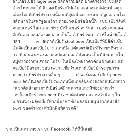
ลาเกอร์เบียร์ lager beer ผลิตจากมอลต์ บางครั้งอาจใช้เมล็ด
ข้าวโพดแทนได้ สีของเบียร์จะไม่เข้ม แอลกอฮอล์ค่อนข้างสูง
เมืองไทยมีเบียร์ประเภทนี้มากที่สุดเนื่องจากรสชาติถูกคอคนไทย
ผลิตมากในสหรัฐอเมริกา ตัวอย่างเบียร์ชนิดนี้ก็ เช่น เบียร์สิงห์
คลอสเตอร์ ไฮเนเกน ช้าง บัดไวเซอร์ คาร์ลส์ เบอร์ก หากลด
ดีกรีแอลกอฮอล์ลงจะกลายเป็นไลต์เบียร์ เช่น สิงห์ไลต์ บัดไลต์
ฯลฯ ๓ สเตาต์เบียร์ stout beer เป็นเบียร์ที่มีสีดำเข้ม
ข้นจัดเป็นเอลเบียร์ประเภทหนึ่ง แต่สเตาต์เบียร์มีรสชาติหวาน
กว่ามีกลิ่นฉุนของดอกฮอปและมอลต์ชัดเจน เป็นที่นิยมมากใน
หมู่ชาวอังกฤษ สกอต ไอริช ในเมืองไทยราคาค่อนข้างแพง แต่
คอเบียร์มีอายุจะชอบ เพราะเชื่อว่าสเตาต์เบียร์บำรุงสุขภาพ
มากกว่าเบียร์ประเภทอื่น ๆ ๔ พอร์ตเตอร์เบียร์ porter
beer จัดเป็นเอลเบียร์ประเภทหนึ่งแต่กลิ่นของดอกฮอปน้อยกว่า
รสชาติคล้ายสเตาต์เบียร์แต่มีรสหวานและมีฟองมากกว่า
๕ บ็อกเบียร์ bock beer มีรสชาติเข้มข้น หวานนำนิด ๆ ใน
เยอรมนีจะผลิตเบียร์พวกนี้มาก “ ข้อมูลสนับสนุนจากหนังสือ
๑๐๘ ซองคำถาม สำนักพิมพ์สารคดี ”
ร่วมเป็นแฟนเพจเรา บน Facebook..ได้ที่นี่เลย!!