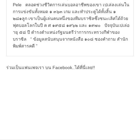
Pele ตลอดช่วงชีวิตการเล่นบอลอาชีพของเขา เปเล่ลงเล่นใน
การแข่งขันทั้งหมด ๑ ๓๖๓ เกม และทำประตูได้ทั้งสิ้น ๑
๒๘๑ลูก เขาเป็นผู้เล่นคนหนึ่งของทีมบราซิลซึ่งชนะเลิศได้ถ้วย
ฟุตบอลโลกในปี ค ศ ๑๙๕๘ ๑๙๖๒ และ ๑๙๗๐ ปัจจุบันเปเล่อ
ายุ ๕๘ ปี ดำรงตำแหน่งรัฐมนตรีว่าการกระทรวงกีฬาของ
บราซิล “ ข้อมูลสนับสนุนจากหนังสือ ๑๐๘ ซองคำถาม สำนัก
พิมพ์สารคดี ”
ร่วมเป็นแฟนเพจเรา บน Facebook..ได้ที่นี่เลย!!