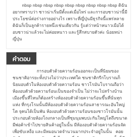
nbsp nbsp nbsp nbsp nbsp nbsp nbsp nbsp nbsp ดิฉัน
อยากทราบว่า ซาวน่าเริ่มมีตั้งแต่เมื่อไหร่ และการอบซาวน่านี้มี
ประโยชน์ต่อร่างกายอย่างไร เพราะที่ญี่ปุ่นมีธุรกิจนี้แพร่หลาย
ดิฉันก็เป็นลูกค้ารายหนึ่งเช่นเดียวกัน รู้แต่ว่าหน้าหนาวเมือได้
อบซาวน่าแล้วจะไม่ค่อยหนาว และรู้สึกสบายตัวค่ะ น้อยหน่า
ญี่ปุ่น
คำตอบ
การอบตัวด้วยความร้อนออกจะเป็นที่นิยมของ
ชนชาติอารยะทั้งปวงไม่ว่าประเทศใด ชนชาติกรีกโบราณก็
นิยมอบตัวในห้องอบตัวด้วยความร้อน ชาวโรมันโบราณถือว่า
ห้องอบตัวด้วยความร้อนเป็นของจำเป็น ไม่ว่าจะไปสร้างบ้าน
เมืองขึ้นที่ไหนก็ต้องสร้างห้องอบตัวด้วยความร้อนขึ้นที่นั่นทุก
แห่ง ที่กรุงโรมนั้นมีห้องอบตัวด้วยความร้อนสาธารณะอันใหญ่
โต จุคนได้เป็นพัน ห้องอบตัวด้วยความร้อนของชาวโรมันนั้น
ประกอบด้วยห้องโถงกลางเป็นที่ชุมนุมพบปะกันใหญ่โตถึงขนาด
มีพ่อค้าเข้าไปขายสินค้าอยู่ในนั้น มีห้องอบตัวด้วยความร้อนจัด
เพื่อขับเหงื่อ และมีหมอนวดจำนวนมากประจำอยู่ในนั้น คอย