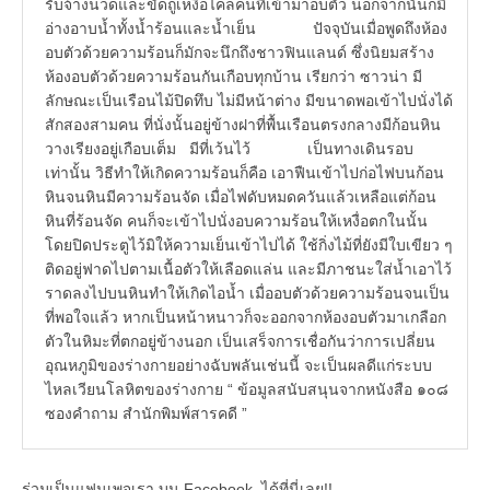
รับจ้างนวดและขัดถูเหงื่อไคลคนที่เข้ามาอบตัว นอกจากนั้นก็มี
อ่างอาบน้ำทั้งน้ำร้อนและน้ำเย็น ปัจจุบันเมื่อพูดถึงห้อง
อบตัวด้วยความร้อนก็มักจะนึกถึงชาวฟินแลนด์ ซึ่งนิยมสร้าง
ห้องอบตัวด้วยความร้อนกันเกือบทุกบ้าน เรียกว่า ซาวน่า มี
ลักษณะเป็นเรือนไม้ปิดทึบ ไม่มีหน้าต่าง มีขนาดพอเข้าไปนั่งได้
สักสองสามคน ที่นั่งนั้นอยู่ข้างฝาที่พื้นเรือนตรงกลางมีก้อนหิน
วางเรียงอยู่เกือบเต็ม มีที่เว้นไว้ เป็นทางเดินรอบ
เท่านั้น วิธีทำให้เกิดความร้อนก็คือ เอาฟืนเข้าไปก่อไฟบนก้อน
หินจนหินมีความร้อนจัด เมื่อไฟดับหมดควันแล้วเหลือแต่ก้อน
หินที่ร้อนจัด คนก็จะเข้าไปนั่งอบความร้อนให้เหงื่อตกในนั้น
โดยปิดประตูไว้มิให้ความเย็นเข้าไปได้ ใช้กิ่งไม้ที่ยังมีใบเขียว ๆ
ติดอยู่ฟาดไปตามเนื้อตัวให้เลือดแล่น และมีภาชนะใส่น้ำเอาไว้
ราดลงไปบนหินทำให้เกิดไอน้ำ เมื่ออบตัวด้วยความร้อนจนเป็น
ที่พอใจแล้ว หากเป็นหน้าหนาวก็จะออกจากห้องอบตัวมาเกลือก
ตัวในหิมะที่ตกอยู่ข้างนอก เป็นเสร็จการเชื่อกันว่าการเปลี่ยน
อุณหภูมิของร่างกายอย่างฉับพลันเช่นนี้ จะเป็นผลดีแก่ระบบ
ไหลเวียนโลหิตของร่างกาย “ ข้อมูลสนับสนุนจากหนังสือ ๑๐๘
ซองคำถาม สำนักพิมพ์สารคดี ”
ร่วมเป็นแฟนเพจเรา บน Facebook..ได้ที่นี่เลย!!