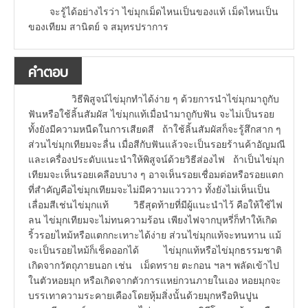
จะรู้ได้อย่างไรว่า ไข่มุกเม็ดไหนเป็นของแท้ เม็ดไหนเป็น
ของเทียม สานิตย์ จ สมุทรปราการ
คำตอบ
วิธีพิสูจน์ไข่มุกทำได้ง่าย ๆ ด้วยการนำไข่มุกมาถูกับ
ฟันหรือใช้ลิ้นสัมผัส ไข่มุกแท้เมื่อนำมาถูกับฟัน จะไม่เป็นรอย
ทั้งยังมีความหนืดในการเสียดสี ถ้าใช้ลิ้นสัมผัสก็จะรู้สึกสาก ๆ
ส่วนไข่มุกเทียมจะลื่น เมื่อสีกับฟันแล้วจะเป็นรอยร้านค้าอัญมณี
และเครื่องประดับแนะนำให้พิสูจน์ด้วยวิธีส่องไฟ ถ้าเป็นไข่มุก
เทียมจะเห็นรอยเคลือบบาง ๆ อาจเห็นรอยเชื่อมต่อหรือรอยแตก
ที่สำคัญคือไข่มุกเทียมจะไม่มีความแวววาว ทั้งยังไม่เห็นเป็น
เลื่อมสีเช่นไข่มุกแท้ วิธีสุดท้ายที่มีผู้แนะนำไว้ คือให้ใช้ไฟ
ลน ไข่มุกเทียมจะไม่ทนความร้อน เพียงไฟจากบุหรี่ก็ทำให้เกิด
ริ้วรอยไหม้หรือแตกกะเทาะได้ง่าย ส่วนไข่มุกแท้จะทนทาน แม้
จะเป็นรอยไหม้ก็เช็ดออกได้ ไข่มุกแท้หรือไข่มุกธรรมชาติ
เกิดจากวัตถุภายนอก เช่น เม็ดทราย ตะกอน ฯลฯ พลัดเข้าไป
ในตัวหอยมุก หรือเกิดจากตัวการแหย่กวนภายในเอง หอยมุกจะ
บรรเทาความระคายเคืองโดยหุ้มสิ่งนั้นด้วยมุกหรือหินปูน