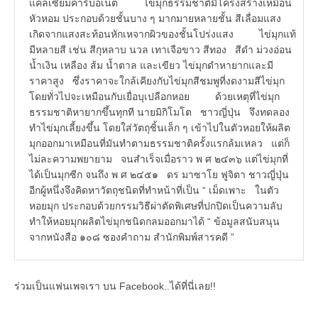
แคลเซียมคาร์บอเนต ไข่มุกธรรมชาติมีโครงสร้างเหมือน
หัวหอม ประกอบด้วยชั้นบาง ๆ มากมายหลายชั้น สีเลื่อมแสง
เกิดจากแสงสะท้อนหักเหจากผิวของชั้นโปร่งแสง ไข่มุกแท้
มีหลายสี เช่น สีกุหลาบ นวล เทาเจือขาว สีทอง สีดำ ม่วงอ่อน
น้ำเงิน เหลือง ส้ม น้ำตาล และเขียว ไข่มุกดำหายากและมี
ราคาสูง ซึ่งราคาจะใกล้เคียงกับไข่มุกสีชมพูที่งดงามสีไข่มุก
โดยทั่วไปจะเหมือนกับเยื่อบุเปลือกหอย ด้วยเหตุที่ไข่มุก
ธรรมชาติหายากขึ้นทุกที นายมิกิโมโต ชาวญี่ปุ่น จึงทดลอง
ทำไข่มุกเลี้ยงขึ้น โดยใส่วัตถุชิ้นเล็ก ๆ เข้าไปในตัวหอยให้ผลิต
มุกออกมาเหมือนที่มันทำตามธรรมชาติครั้งแรกล้มเหลว แต่ก็
ไม่ละความพยายาม จนสำเร็จเมื่อราว พ ศ ๒๔๓๖ แต่ไข่มุกที่
ได้เป็นมุกซีก จนถึง พ ศ ๒๔๕๑ ดร มาซาโย ฟูจิตา ชาวญี่ปุ่น
อีกผู้หนึ่งจึงคิดหาวัตถุชนิดที่ทำหน้าที่เป็น “ เม็ดเพาะ ในตัว
หอยมุก ประกอบด้วยกรรมวิธีผ่าตัดพิเศษที่ปกปิดเป็นความลับ
ทำให้หอยมุกผลิตไข่มุกชนิดกลมออกมาได้ “ ข้อมูลสนับสนุน
จากหนังสือ ๑๐๘ ซองคำถาม สำนักพิมพ์สารคดี ”
ร่วมเป็นแฟนเพจเรา บน Facebook..ได้ที่นี่เลย!!