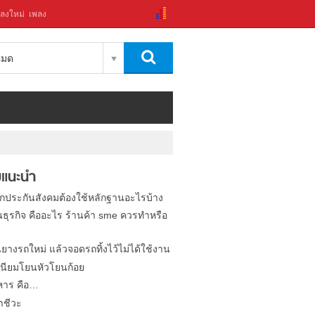
ลงใหม่
เพลง
งหมด
แนะนำ
ิกประกันสังคมต้องใช้หลักฐานอะไรบ้าง
นธุรกิจ คืออะไร ร้านค้า sme ควรทำหรือ
นยางรถใหม่ แล้วจอดรถทิ้งไว้ไม่ได้ใช้งาน
นียมโยนหัวโยนก้อย
หาร คือ…
าชีวะ