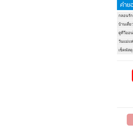
คำยอ
กลอนรัก
บ้านเดี่ย
ดูทีวีออ
วันแม่แห
เช็คพัสดุ