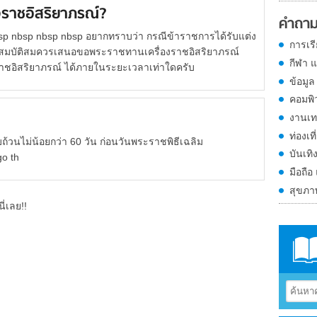
ราชอิสริยาภรณ์?
คำถาม
sp nbsp nbsp nbsp อยากทราบว่า กรณีข้าราชการได้รับแต่ง
การเร
มีคุณสมบัติสมควรเสนอขอพระราชทานเครื่องราชอิสริยาภรณ์
กีฬา 
อิสริยาภรณ์ ได้ภายในระยะเวลาเท่าใดครับ
ข้อมูล
คอมพิ
งานเท
ท่องเที
น้อยกว่า 60 วัน ก่อนวันพระราชพิธีเฉลิม
บันเทิ
go th
มือถือ
สุขภ
ี่เลย!!