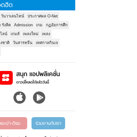
ดฮิต
 วันวาเลนไทน์
ประกาศผล O-Net
ว รังสิต
Admission
เกม
กฏอัยการศึก
นไลน์
เกมส์
เพลงใหม่
เพลง
่งชาติ
วันสารทจีน
เทศกาลกินเจ
สนุก แอปพลิเคชั่น
ดาวน์โหลดได้แล้ววันนี้
แนะนำ-ติชม
ร่วมงานกับเรา