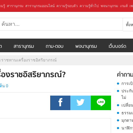
มรู้
สารานุกรม
สารานุกรมออนไลน์
ความรู้รอบตัว
ความรู้ทั่วไป
พจนานุกรม
เกมส์
เพ
ทั้
ีต
สารานุกรม
ถาม-ตอบ
พจนานุกรม
เว็บบอร์ด
ราชทานเครื่องราชอิสริยาภรณ์
่องราชอิสริยาภรณ์?
คำถาม
การเบ
ห็น 0
ประกั
ไม่
เปลี่ย
ธรรมเ
มุกดา
นาฬิก