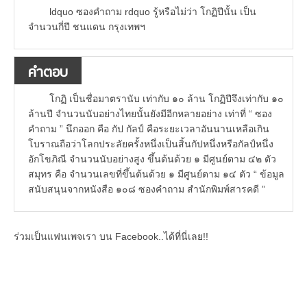
ldquo ซองคำถาม rdquo รู้หรือไม่ว่า โกฏิปีนั้น เป็น
จำนวนกี่ปี ชนแดน กรุงเทพฯ
คำตอบ
โกฏิ เป็นชื่อมาตรานับ เท่ากับ ๑๐ ล้าน โกฏิปีจึงเท่ากับ ๑๐
ล้านปี จำนวนนับอย่างไทยนั้นยังมีอีกหลายอย่าง เท่าที่ “ ซอง
คำถาม ” นึกออก คือ กัป กัลป์ คือระยะเวลาอันนานเหลือเกิน
โบราณถือว่าโลกประลัยครั้งหนึ่งเป็นสิ้นกัปหนึ่งหรือกัลป์หนึ่ง
อักโขภิณี จำนวนนับอย่างสูง ขึ้นต้นด้วย ๑ มีศูนย์ตาม ๔๒ ตัว
สมุทร คือ จำนวนเลขที่ขึ้นต้นด้วย ๑ มีศูนย์ตาม ๑๔ ตัว “ ข้อมูล
สนับสนุนจากหนังสือ ๑๐๘ ซองคำถาม สำนักพิมพ์สารคดี ”
ร่วมเป็นแฟนเพจเรา บน Facebook..ได้ที่นี่เลย!!