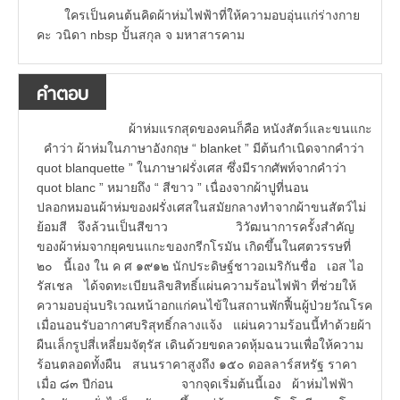
ใครเป็นคนต้นคิดผ้าห่มไฟฟ้าที่ให้ความอบอุ่นแก่ร่างกาย
คะ วนิดา nbsp ปั้นสกุล จ มหาสารคาม
คำตอบ
ผ้าห่มแรกสุดของคนก็คือ หนังสัตว์และขนแกะ
คำว่า ผ้าห่มในภาษาอังกฤษ “ blanket ” มีต้นกำเนิดจากคำว่า
quot blanquette ” ในภาษาฝรั่งเศส ซึ่งมีรากศัพท์จากคำว่า
quot blanc ” หมายถึง “ สีขาว ” เนื่องจากผ้าปูที่นอน
ปลอกหมอนผ้าห่มของฝรั่งเศสในสมัยกลางทำจากผ้าขนสัตว์ไม่
ย้อมสี จึงล้วนเป็นสีขาว วิวัฒนาการครั้งสำคัญ
ของผ้าห่มจากยุคขนแกะของกรีกโรมัน เกิดขึ้นในศตวรรษที่
๒๐ นี้เอง ใน ค ศ ๑๙๑๒ นักประดิษฐ์ชาวอเมริกันชื่อ เอส ไอ
รัสเชล ได้จดทะเบียนลิขสิทธิ์แผ่นความร้อนไฟฟ้า ที่ช่วยให้
ความอบอุ่นบริเวณหน้าอกแก่คนไข้ในสถานพักฟื้นผู้ป่วยวัณโรค
เมื่อนอนรับอากาศบริสุทธิ์กลางแจ้ง แผ่นความร้อนนี้ทำด้วยผ้า
ผืนเล็กรูปสี่เหลี่ยมจัตุรัส เดินด้วยขดลวดหุ้มฉนวนเพื่อให้ความ
ร้อนตลอดทั้งผืน สนนราคาสูงถึง ๑๕๐ ดอลลาร์สหรัฐ ราคา
เมื่อ ๘๓ ปีก่อน จากจุดเริ่มต้นนี้เอง ผ้าห่มไฟฟ้า