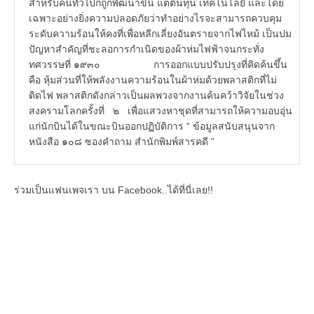
สำหรับคนทั่วไปก็ถูกพัฒนาขึ้น แต่ต้นทุน เทคโนโลยี และโดย
เฉพาะอย่างยิ่งความปลอดภัยว่าทำอย่างไรจะสามารถควบคุม
ระดับความร้อนให้คงที่เพื่อหลีกเลี่ยงอันตรายจากไฟไหม้ เป็นปม
ปัญหาสำคัญที่ชะลอการกำเนิดของผ้าห่มไฟฟ้าจนกระทั่ง
ทศวรรษที่ ๑๙๓๐ การออกแบบปรับปรุงที่คิดค้นขึ้น
คือ หุ้มส่วนที่ให้พลังงานความร้อนในผ้าห่มด้วยพลาสติกที่ไม่
ติดไฟ พลาสติกดังกล่าวเป็นผลพวงจากงานค้นคว้าวิจัยในช่วง
สงครามโลกครั้งที่ ๒ เพื่อแสวงหาชุดที่สามารถให้ความอบอุ่น
แก่นักบินได้ในขณะบินออกปฏิบัติการ “ ข้อมูลสนับสนุนจาก
หนังสือ ๑๐๘ ซองคำถาม สำนักพิมพ์สารคดี ”
ร่วมเป็นแฟนเพจเรา บน Facebook..ได้ที่นี่เลย!!