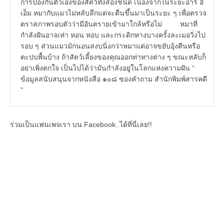
การป้องกันตัวเองของสัตว์ทั้งสองชนิด เนื่องจากในระยะอาร์ อี
เอ็ม หมากับแมวไม่หลับลึกแต่จะตื่นขึ้นมาเป็นระยะ ๆ เพื่อตรวจ
ตราสภาพรอบตัวว่ามีอันตรายเข้ามาใกล้หรือไม่ หมาที่
กำลังฝันอาจเห่า หอน หอบ และกระดิกหางบางครั้งละเมอวิ่งไป
รอบ ๆ ส่วนแมวมักนอนสงบนิ่งกว่าหมาแต่อาจขยับอุ้งตีนหรือ
ตะปบพื้นบ้าง ถ้าสัตว์เลี้ยงของคุณออกท่าทางต่าง ๆ ขณะหลับก็
อย่าเพิ่งตกใจ เป็นไปได้ว่ามันกำลังอยู่ในโลกแห่งความฝัน “
ข้อมูลสนับสนุนจากหนังสือ ๑๐๘ ซองคำถาม สำนักพิมพ์สารคดี
”
ร่วมเป็นแฟนเพจเรา บน Facebook..ได้ที่นี่เลย!!