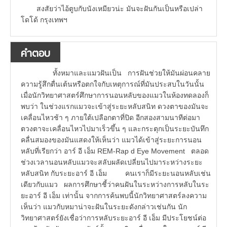
สงสัยว่าไอ้ตูบกับนังเหมียวน่ะ มันจะฝันกันเป็นหรือเปล่า
โดโด้ กรุงเทพฯ
คำตอบ
ทั้งหมาและแมวฝันเป็น การฝันช่วยให้มันผ่อนคลาย
ความรู้สึกตื่นเต้นหรือตกใจกับเหตุการณ์ที่มันประสบในวันนั้น
เมื่อนักวิทยาศาสตร์ศึกษาการนอนหลับของแมวในห้องทดลองก็
พบว่า ในช่วงแรกแมวจะเข้าสู่ระยะหลับสนิท ดวงตาของมันจะ
เคลื่อนไหวช้า ๆ ภายใต้เปลือกตาที่ปิด อีกสองสามนาทีต่อมา
ตวงตาจะเคลื่อนไหวไปมาเร็วขึ้น ๆ และกระตุกเป็นระยะบันทึก
คลื่นสมองของมันแสดงให้เห็นว่า แมวได้เข้าสู่ระยะการนอน
หลับที่เรียกว่า อาร์ อี เอ็ม REM-Rap d Eye Movement ตลอด
ช่วงเวลานอนหลับแมวจะสลับผลัดเปลี่ยนไปมาระหว่างระยะ
หลับสนิท กับระยะอาร์ อี เอ็ม คนเราก็มีระยะนอนหลับเช่น
เดียวกับแมว ผลการศึกษาชี้ว่าคนฝันในระหว่างการหลับในระ
ยะอาร์ อี เอ็ม เท่านั้น จากการค้นพบนี้นักวิทยาศาสตร์ลงความ
เห็นว่า แมวกับหมาน่าจะฝันในระยะดังกล่าวเช่นกัน นัก
วิทยาศาสตร์ยังเชื่อว่าการหลับระยะอาร์ อี เอ็ม มีประโยชน์ต่อ