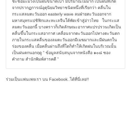
ชะช่อมะม่วงเป็นฝนขนาดเบา มีปริมาณไม่มาก เป็นฝนที่เกิด
จากปรากฏการณ์อุตุนิยมวิทยาชนิดหนึ่งที่เรียกว่า คลื่นใน
กระแสลมตะวันออก easterly wave ลมฝ่ายตะวันออกจาก
มหาสมุทรแปชิฟิกและทะเลจีนใต้พัดเข้าสู่อ่าวไทย ในกระแส
ลมตะวันออกนี้ บางคราวก็เกิดลักษณะอากาศแปรปรวนเกิดเป็น
คลื่นขึ้นในกระแสอากาศ เคลื่อนจากตะวันออกไปทางตะวันตก
ภายในกระแสคลื่นของลมตะวันออกมีเมฆมากและมีฝนตกใน
ร่องของคลื่น เมื่อคลื่นผ่านถึงที่ใดก็ทำให้เกิดฝนในบริเวณนั้น
เป็นฝนตกนอกฤดู “ ข้อมูลสนับสนุนจากหนังสือ ๑๐๘ ซอง
คำถาม สำนักพิมพ์สารคดี ”
ร่วมเป็นแฟนเพจเรา บน Facebook..ได้ที่นี่เลย!!