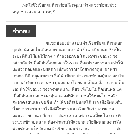
เหตุใดจึงเรียกฝนที่ตกก่อนถึงฤดูฝน ว่าฝนชะช่อมะม่วง
หนุ่มชาวสวน จ นนทบุรี
คำตอบ
ฝนชะช่อมะม่วง เป็นคำเรียกชื่อฝนที่ตกนอก
ฤดูฝน คือ ตกในเดือนมกราคม กุมภาพันธ์ และมีนาคม ซึ่งเป็น
ระยะที่ต้นไม้ผลไม้ต่าง ๆ กำลังออกช่อ โดยเฉพาะช่อมะม่วง
กล่าวกันว่าเมื่อมีฝนนี้ตกลงมาในระยะที่มะม่วงออกช่อ จะทำให้
มะม่วงติดผลและมีผลดก เมื่อพิจารณาโดยทางอุตุนิยมวิทยา
เกษตร ก็มีเหตุผลพอจะเชื่อได้ เมื่อมะม่วงออกช่อ ผงฝุ่นละอองใน
อากาศก็จับเกาะตามช่อ ฝุ่นละอองโดยมากเป็นเกลือ ความเค็ม
ย่อมทำให้ช่อมะม่วงร่วงหล่นและเหี่ยวแห้งไป ไม่ติดเป็นผล แต่
เมื่อมีฝนตก ย่อมชะผงฝุ่นละอองที่จับตามช่อให้หมดไป ช่อจึง
สะอาด เย็นและชุ่มชื้น ทำให้ช่อติดเป็นผลได้มาก เมื่อมีฝนเช่น
นี้ตก ชาวสวนชาวไร่จึงดีใจมาก และเรียกกันว่า ฝนชะช่อ
มะม่วง ชาวนาเรียกว่า ฝนชะลาน เพราะฝนนี้ตกในระยะที่
จะนวดข้าวบนลาน ต้องทำลานให้สะอาด เมื่อมีฝนตกลงมาจึง
ช่วยชะลานให้สะอาด จึงเรียกว่าฝนชะลาน ฝน