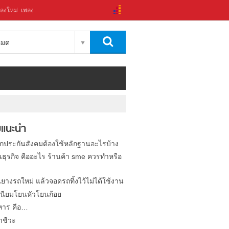
ลงใหม่
เพลง
งหมด
แนะนำ
ิกประกันสังคมต้องใช้หลักฐานอะไรบ้าง
นธุรกิจ คืออะไร ร้านค้า sme ควรทำหรือ
นยางรถใหม่ แล้วจอดรถทิ้งไว้ไม่ได้ใช้งาน
นียมโยนหัวโยนก้อย
หาร คือ…
าชีวะ