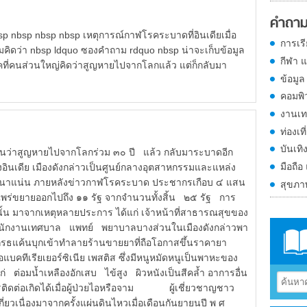
คำถาม
p nbsp nbsp nbsp เหตุการณ์กาฬโรคระบาดที่อินเดียเมื่อ
การเร
คิดว่า nbsp ldquo ซองคำถาม rdquo nbsp น่าจะเก็บข้อมูล
กีฬา 
นโรคที่คนส่วนใหญ่คิดว่าสูญหายไปจากโลกแล้ว แต่ก็กลับมา
ข้อมูล
คอมพิ
งานเท
ท่องเที
บันเทิ
่าสูญหายไปจากโลกร่วม ๓๐ ปี แล้ว กลับมาระบาดอีก
มือถือ
องอินเดีย เมืองดังกล่าวเป็นศูนย์กลางอุตสาหกรรมและแหล่ง
ยหนาแน่น ภายหลังข่าวกาฬโรคระบาด ประชากรเกือบ ๔ แสน
สุขภ
แพร่ขยายออกไปถึง ๑๑ รัฐ จากจำนวนทั้งสิ้น ๒๕ รัฐ การ
้น มาจากเหตุหลายประการ ได้แก่ เจ้าหน้าที่สาธารณสุขของ
ัน พนักงานเทศบาล แพทย์ พยาบาลบางส่วนในเมืองดังกล่าวพา
ู้โกรธแค้นบุกเข้าทำลายร้านขายยาที่ถือโอกาสขึ้นราคายา
เรียเยอร์ซิเนีย เพสติส ซึ่งมีหนูหมัดหนูเป็นพาหะของ
่ ต่อมน้ำเหลืองอักเสบ ไข้สูง ผิวหนังเป็นสีคล้ำ อาการอื่น
รติดต่อเกิดได้เมื่อผู้ป่วยไอหรือจาม ผู้เชี่ยวชาญชาว
กี่ยวเนื่องมาจากครั้งแผ่นดินไหวเมื่อเดือนกันยายนปี พ ศ