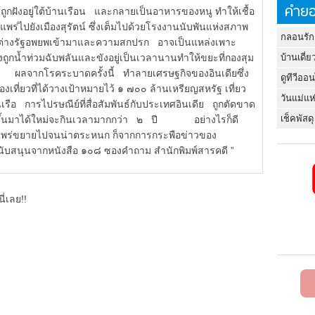
คำยอ
ูกฝังอยู่ใต้บ้านเรือน และกลายเป็นอาหารของหนู ทำให้เชื้อ
พร่ไปยังเมืองสุรัตน์ ซึ่งเต็มไปด้วยโรงงานนับพันแห่งสภาพ
กลอนรัก
นต่างรัฐอพยพเข้ามาและความสกปรก อาจเป็นแหล่งเพาะ
เพิ่งถูกน้ำท่วมฉับพลันและขังอยู่เป็นเวลานานทำให้ขยะที่กองสุม
บ้านเดี่ย
ม ผลจากโรคระบาดครั้งนี้ ทำลายเศรษฐกิจของอินเดียซึ่ง
ดูทีวีออ
งเที่ยวที่ได้วางเป้าหมายไว้ ๑ ๗๐๐ ล้านเหรียญสหรัฐ เที่ยว
วันแม่แห
นเรือ การไปรษณีย์ที่สื่อสัมพันธ์กับประเทศอินเดีย ถูกตัดขาด
เช็คพัสดุ
าพขึ้นมาได้ใหม่จะกินเวลามากกว่า ๒ ปี อย่างไรก็ดี
แพร่ขยายไปจนน่าตระหนก ก็จากการกระพือข่าวของ
ลสนับสนุนจากหนังสือ ๑๐๘ ซองคำถาม สำนักพิมพ์สารคดี ”
ี่เลย!!