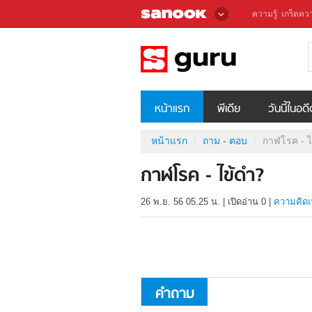
ความรู้
เกร็ดควา
หน้าแรก
พีเดีย
วันนี้ในอด
หน้าแรก
ถาม - ตอบ
กาฬโรค - ไ
กาฬโรค - ไข้ดำ?
26 พ.ย. 56 05.25 น.
|
เปิดอ่าน
0
|
ความคิดเ
คำถาม