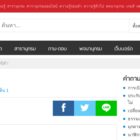
มรู้
สารานุกรม
สารานุกรมออนไลน์
ความรู้รอบตัว
ความรู้ทั่วไป
พจนานุกรม
เกมส์
เพ
ทั้
ีต
สารานุกรม
ถาม-ตอบ
พจนานุกรม
เว็บบอร์ด
ข้ดำ
คำถาม
การเบ
ห็น 1
ประกั
ไม่
เปลี่ย
ธรรมเ
มุกดา
นาฬิก