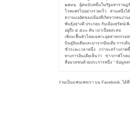
๒๕๓๖ ผู้คนนับหมื่นในรัฐมหาราษฎร์ถ
โรคแพร่ไปอย่างรวดเร็ว ส่วนหนึ่งได้แ
ความแออัดของเมืองที่เกิดจากคนงา
พันธุ์อย่างดี ประกอบ กับเมืองสุรัตน์
อยู่ถึง ๔ ๕๐๐ ตัน เน่าเปื่อยสะส
เพิ่งจะฟื้นตัวโดยเฉพาะอุตสาหกรรมท่อ
บินสู่อินเดียและมาจากอินเดีย การเดิ
ชั่วระยะเวลาหนึ่ง กว่าจะสร้างภ
ทางการอินเดียเห็นว่า ข่าวกาฬโรค
สื่อมวลชนด้วยประการหนึ่ง “ ข้อมู
ร่วมเป็นแฟนเพจเรา บน Facebook..ได้ที่น