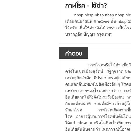
กาฬโรค - ไข้ดำ?
nbsp nbsp nbsp nbsp nbsp nbs
เดือนกันยายนพ ศ ๒๕๓๗ นั้น nbsp ผม
ไว้ครับ เพื่อใช้อ้างอิงได้ เพราะเป็
ปรากฏอีก ปัญญา กรุงเทพฯ
คำตอบ
กาฬโรคหรือไข้ดำ เชื่อกันว
ครั้งในเขตเมืองสุรัตน์ รัฐกุจราต ข
เศรษฐกิจสำคัญ มีประชากรอยู่อาศั
คนแตกตื่นอพยพไปยังเมืองอื่น ๆ โรค
แพร่กระจายของโรคอย่างกว้างขวางนั
อินเดียคาดไม่ถึงจึงไม่ระวังป้องก
กันละทิ้งหน้าที่ รวมทั้งมีชาวบ้านผ
รักษาโรค กาฬโรคเกิดจากเชื้อแบคที
โรค อาการผู้ป่วยกาฬโรคขั้นต้นได้แก
ได้แก่ ปอดบวมหรือโลหิตเป็นพิษ กา
อินเดียสันนิษฐานว่า เหตุการณ์นี้อาจเ