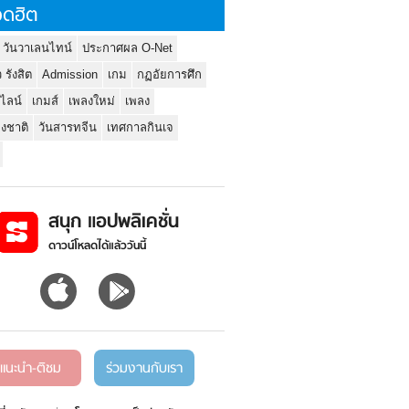
ดฮิต
 วันวาเลนไทน์
ประกาศผล O-Net
ว รังสิต
Admission
เกม
กฏอัยการศึก
นไลน์
เกมส์
เพลงใหม่
เพลง
่งชาติ
วันสารทจีน
เทศกาลกินเจ
สนุก แอปพลิเคชั่น
ดาวน์โหลดได้แล้ววันนี้
แนะนำ-ติชม
ร่วมงานกับเรา