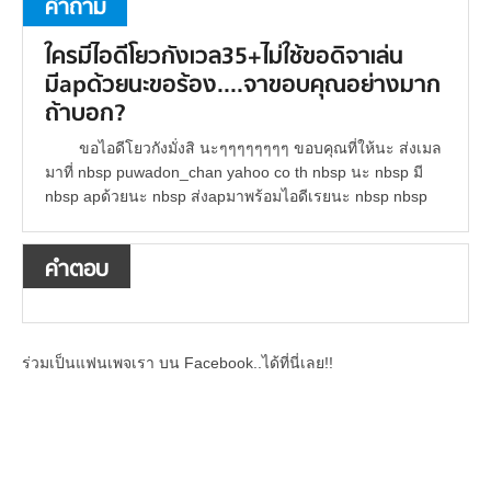
คำถาม
ใครมีไอดีโยวกังเวล35+ไม่ใช้ขอดิจาเล่น
มีapด้วยนะขอร้อง....จาขอบคุณอย่างมาก
ถ้าบอก?
ขอไอดีโยวกังมั่งสิ นะๆๆๆๆๆๆๆๆ ขอบคุณที่ให้นะ ส่งเมล
มาที่ nbsp puwadon_chan yahoo co th nbsp นะ nbsp มี
nbsp apด้วยนะ nbsp ส่งapมาพร้อมไอดีเรยนะ nbsp nbsp
คำตอบ
ร่วมเป็นแฟนเพจเรา บน Facebook..ได้ที่นี่เลย!!