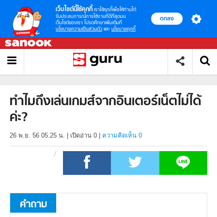
เว็บไซต์นี้ใช้คุกกี้
เราใช้คุกกี้เพื่อให้ท่านได้
รับประสบการณ์การใช้งานที่ดีที่สุดบน
ตกลง
เว็บไซต์ของเรา โปรดศึกษาเพิ่มเติมที่
นโยบายความเป็นส่วนตัว
และ
นโยบายคุกกี้
ทำไมถึงเล่นเกมส์จากอินเตอร์เน็ตไม่ได้
ค่ะ?
26 พ.ย. 56 05.25 น.
|
เปิดอ่าน
0
|
ความคิดเห็น 0
คำถาม