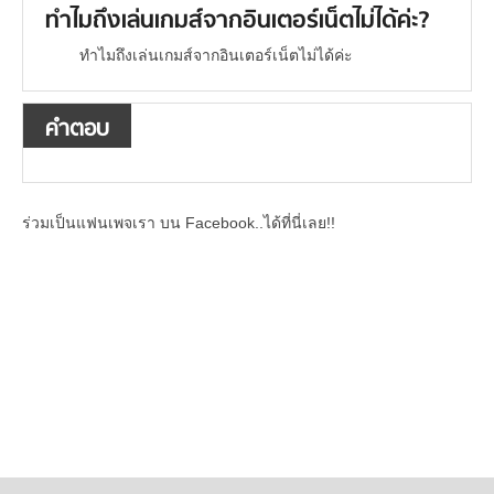
ทำไมถึงเล่นเกมส์จากอินเตอร์เน็ตไม่ได้ค่ะ?
ทำไมถึงเล่นเกมส์จากอินเตอร์เน็ตไม่ได้ค่ะ
คำตอบ
ร่วมเป็นแฟนเพจเรา บน Facebook..ได้ที่นี่เลย!!