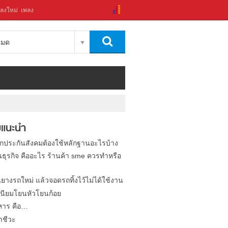
ลงใหม่
เพลง
งหมด
แนะนำ
ิกประกันสังคมต้องใช้หลักฐานอะไรบ้าง
นธุรกิจ คืออะไร ร้านค้า sme ควรทำหรือ
นยางรถใหม่ แล้วจอดรถทิ้งไว้ไม่ได้ใช้งาน
นียมโยนหัวโยนก้อย
หาร คือ…
าชีวะ