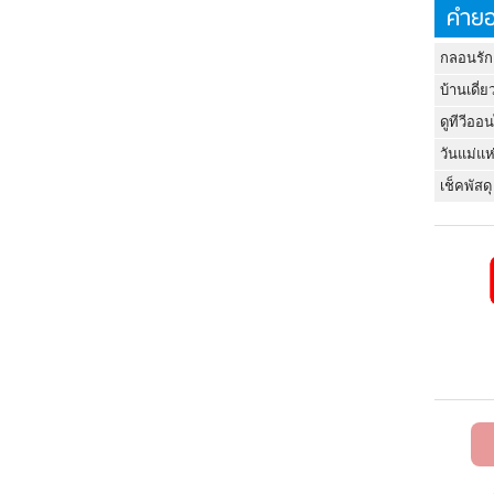
คำยอ
กลอนรัก
บ้านเดี่ย
ดูทีวีออ
วันแม่แห
เช็คพัสดุ