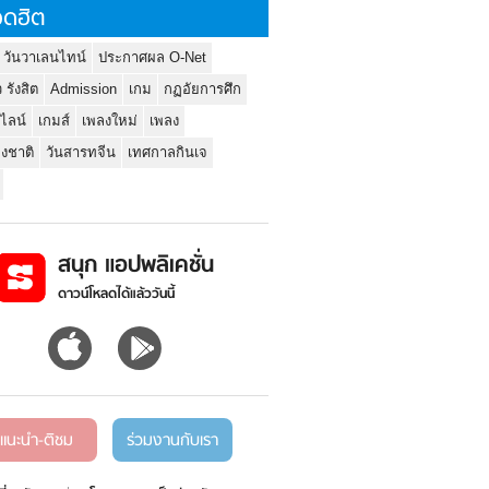
ดฮิต
 วันวาเลนไทน์
ประกาศผล O-Net
ว รังสิต
Admission
เกม
กฏอัยการศึก
นไลน์
เกมส์
เพลงใหม่
เพลง
่งชาติ
วันสารทจีน
เทศกาลกินเจ
สนุก แอปพลิเคชั่น
ดาวน์โหลดได้แล้ววันนี้
แนะนำ-ติชม
ร่วมงานกับเรา