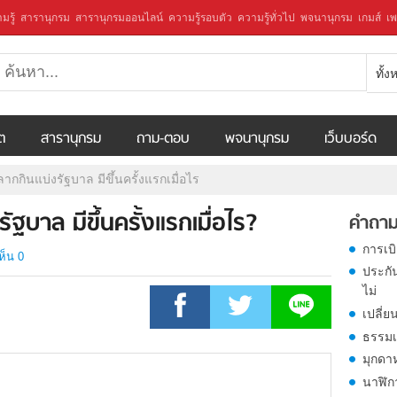
มรู้
สารานุกรม
สารานุกรมออนไลน์
ความรู้รอบตัว
ความรู้ทั่วไป
พจนานุกรม
เกมส์
เพ
ทั้
ีต
สารานุกรม
ถาม-ตอบ
พจนานุกรม
เว็บบอร์ด
ากกินแบ่งรัฐบาล มีขึ้นครั้งแรกเมื่อไร
ฐบาล มีขึ้นครั้งแรกเมื่อไร?
คำถาม
การเบ
ห็น 0
ประกั
ไม่
เปลี่ย
ธรรมเ
มุกดา
นาฬิก