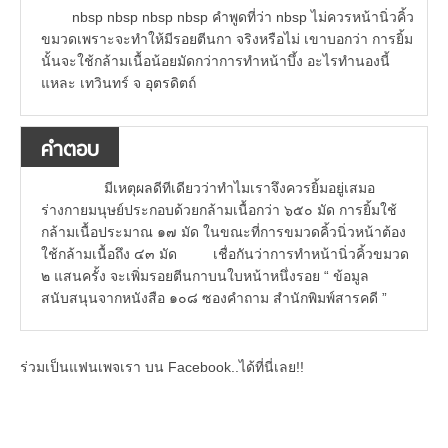
nbsp nbsp nbsp nbsp คำพูดที่ว่า nbsp ไม่ควรหน้านิ่วคิ้ว
ขมวดเพราะจะทำให้มีรอยตีนกา จริงหรือไม่ เขาบอกว่า การยิ้ม
นั้นจะใช้กล้ามเนื้อน้อยมัดกว่าการทำหน้าบึ้ง อะไรทำนองนี้
แหละ เทวินทร์ จ อุตรดิตถ์
คำตอบ
มีเหตุผลดีทีเดียวว่าทำไมเราจึงควรยิ้มอยู่เสมอ
ร่างกายมนุษย์ประกอบด้วยกล้ามเนื้อกว่า ๖๕๐ มัด การยิ้มใช้
กล้ามเนื้อประมาณ ๑๗ มัด ในขณะที่การขมวดคิ้วนิ่วหน้าต้อง
ใช้กล้ามเนื้อถึง ๔๓ มัด เชื่อกันว่าการทำหน้านิ่วคิ้วขมวด
๒ แสนครั้ง จะเพิ่มรอยตีนกาบนใบหน้าหนึ่งรอย “ ข้อมูล
สนับสนุนจากหนังสือ ๑๐๘ ซองคำถาม สำนักพิมพ์สารคดี ”
ร่วมเป็นแฟนเพจเรา บน Facebook..ได้ที่นี่เลย!!