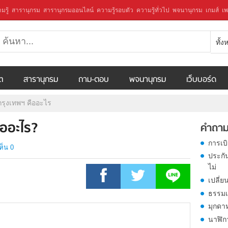
มรู้
สารานุกรม
สารานุกรมออนไลน์
ความรู้รอบตัว
ความรู้ทั่วไป
พจนานุกรม
เกมส์
เพ
ทั้
ีต
สารานุกรม
ถาม-ตอบ
พจนานุกรม
เว็บบอร์ด
กรุงเทพฯ คืออะไร
ืออะไร?
คำถาม
การเบ
ห็น 0
ประกั
ไม่
เปลี่ย
ธรรมเ
มุกดา
นาฬิก