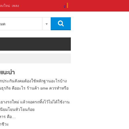
ลงใหม่
เพลง
งหมด
แนะนำ
ิกประกันสังคมต้องใช้หลักฐานอะไรบ้าง
นธุรกิจ คืออะไร ร้านค้า sme ควรทำหรือ
นยางรถใหม่ แล้วจอดรถทิ้งไว้ไม่ได้ใช้งาน
นียมโยนหัวโยนก้อย
หาร คือ…
าชีวะ