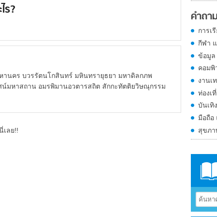
ะไร?
คำถาม
การเร
กีฬา 
ข้อมูล
คอมพิ
เทพมหานคร บวรรัตนโกสินทร์ มหินทรายุธยา มหาดิลกภพ
งานเท
เวศน์มหาสถาน อมรพิมานอวตารสถิต สักกะทัตติยวิษณุกรรม
ท่องเที
บันเทิ
มือถือ
สุขภ
ี่เลย!!