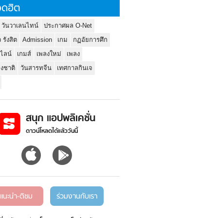
ดฮิต
 วันวาเลนไทน์
ประกาศผล O-Net
ว รังสิต
Admission
เกม
กฏอัยการศึก
นไลน์
เกมส์
เพลงใหม่
เพลง
่งชาติ
วันสารทจีน
เทศกาลกินเจ
สนุก แอปพลิเคชั่น
ดาวน์โหลดได้แล้ววันนี้
แนะนำ-ติชม
ร่วมงานกับเรา