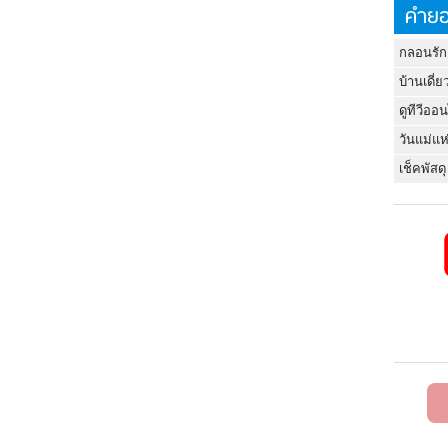
คำยอ
กลอนรัก
บ้านเดี่ย
ดูทีวีออ
วันแม่แห
เช็คพัสดุ