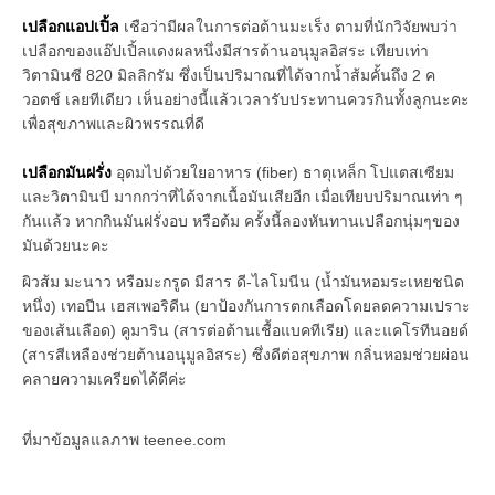
เปลือกแอปเปิ้ล
เชือว่ามีผลในการต่อต้านมะเร็ง ตามที่นักวิจัยพบว่า
เปลือกของแอ๊ปเปิ้ลแดงผลหนึ่งมีสารต้านอนุมูลอิสระ เทียบเท่า
วิตามินซี 820 มิลลิกรัม ซึ่งเป็นปริมาณที่ได้จากน้ำส้มคั้นถึง 2 ค
วอตช์ เลยทีเดียว เห็นอย่างนี้แล้วเวลารับประทานควรกินทั้งลูกนะคะ
เพื่อสุขภาพและผิวพรรณที่ดี
เปลือกมันฝรั่ง
อุดมไปด้วยใยอาหาร (fiber) ธาตุเหล็ก โปแตสเซียม
และวิตามินบี มากกว่าที่ได้จากเนื้อมันเสียอีก เมื่อเทียบปริมาณเท่า ๆ
กันแล้ว หากกินมันฝรั่งอบ หรือต้ม ครั้งนี้ลองหันทานเปลือกนุ่มๆของ
มันด้วยนะคะ
ผิวส้ม มะนาว หรือมะกรูด มีสาร ดี-ไลโมนีน (น้ำมันหอมระเหยชนิด
หนึ่ง) เทอปีน เฮสเพอริดีน (ยาป้องกันการตกเลือดโดยลดความเปราะ
ของเส้นเลือด) คูมาริน (สารต่อต้านเชื้อแบคทีเรีย) และแคโรทีนอยด์
(สารสีเหลืองช่วยต้านอนุมูลอิสระ) ซึ่งดีต่อสุขภาพ กลิ่นหอมช่วยผ่อน
คลายความเครียดได้ดีค่ะ
ที่มาข้อมูลแลภาพ teenee.com