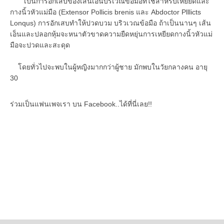
เป็นการอักเสบของเส้นเอ็นบริเวณข้อมือที่ใช้สำหรับเหยียดและ
กางนิ้วหัวแม่มือ (Extensor Pollicis brenis และ Abdoctor Plllicts
Lonqus) การอักเสบทำให้ปวดบวม บริวเวณข้อมือ ถ้าเป็นนานๆ เส้น
เอ็นและปลอกหุ้มจะหนาตัวขาดความยืดหยุ่นการเหยียดกางนิ้วหัวแม่
มือจะปวดและสะดุด
โดยทั่วไปจะพบในผู้หญิงมากกว่าผู้ชาย มักพบในวัยกลางคน อายุ
30
ร่วมเป็นแฟนเพจเรา บน Facebook..ได้ที่นี่เลย!!