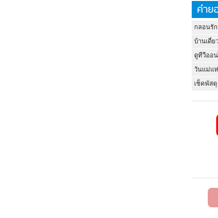
คำยอ
กลอนรัก
บ้านเดี่ย
ดูทีวีออ
วันแม่แห
เช็คพัสดุ