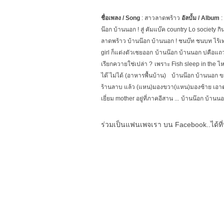
ชื่อเพลง /
Song
: สาวลาดพร้าว
อัลบั้ม /
Album
: 
น๊อก บ้านนอก !
สู่ คัมแบ๊ค
country
Lo society กิน
ลาดพร้าว
บ้านน๊อก บ้านนอก !
ชนบ๊ท ชนบท ไร้เ
girl ก็แต่งตัวเชยออก
บ้านน๊อก บ้านนอก บ่คือแ
เรียกควายใช่เปล่า ?
เพราะ
Fish sleep in the ไห
ได๊ ไม่ได้ (อาหารพื้นบ้าน)
บ้านน๊อก บ้านนอก
ข
ร้านลาบ แล้ว (แหน)มองขวา(แหน)มองซ้าย
เอา
เยี่ยม
mother
อยู่ที่ภาคอีสาน ...
บ้านน๊อก บ้านน
ร่วมเป็นแฟนเพจเรา บน Facebook..ได้ที่น