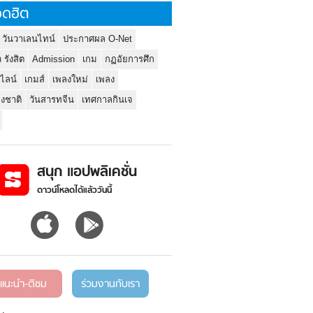
ดฮิต
 วันวาเลนไทน์
ประกาศผล O-Net
ว รังสิต
Admission
เกม
กฏอัยการศึก
นไลน์
เกมส์
เพลงใหม่
เพลง
่งชาติ
วันสารทจีน
เทศกาลกินเจ
สนุก แอปพลิเคชั่น
ดาวน์โหลดได้แล้ววันนี้
แนะนำ-ติชม
ร่วมงานกับเรา