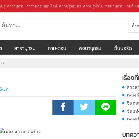
มรู้
สารานุกรม
สารานุกรมออนไลน์
ความรู้รอบตัว
ความรู้ทั่วไป
พจนานุกรม
เกมส์
เพ
ทั้
ีต
สารานุกรม
ถาม-ตอบ
พจนานุกรม
เว็บบอร์ด
าว
เรื่องที
สาวลา
ห็น 0
เพลง พ
จินตห
วันแห
เพลงเ
บทควา