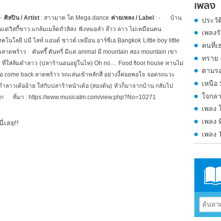
เพลง
-
ศิลปิน /
Artist
: สาวมาด โต Mega dance
ค่ายเพลง /
Label
: -
บ้าน
ประวั
แต่วิสกี้ขาว แกล้มเมล็ดถั่วลิสง
ฟังหมอลำ ล๊าว ลาว
ไม่เหมือนคน
เพลงรั
ทคโนโลยี
บ่มี ไลท์ แอนด์ ซาวด์ เหมือน อาร์ซีเอ
Bangkok
Little boy little
คนที่เ
ถวลาดพร้าว
คันทรี๊ คันทรี่ มีแต่
animal
มี
mountain สอง mountain เขา
ทราย 
 ที่ใส่ส้มตำลาว
(ปลาร้านอนอยู่ในไห)
Oh no....
Food floor house ทานไม่
ตามร
อ
come back ลาดพร้าว
รถแล่นเข้าหลักสี่ อย่างงี้ค่อยพอใจ
จอดรถแวะ
เหนือ
ตำลาวเด้ออ้าย ใส่กับปลาร้าหนำเด้อ (สองต้น)
หัวก็มาจากบ้าน กลับไป
ใจกลาง
อก
ที่มา
: https://www.musicatm.com/view.php?No=10271
เพลง 
เพลง ท
ี่เลย!!
เพลง 