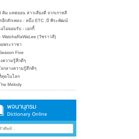
ติ คิม แทฮยอน สาวเสียงดี จากเกาหลี
กอีกสักเพลง - หนึ่ง ETC ,บี พีระพัฒน์
ธอไม่ยอมรับ - เอกกี้
- WatchaRaWaLee (วัชราวลี)
อยพระราชา
 Season Five
ความรู้สึกดีๆ
ใจกลางความรู้สึกดีๆ
ี่สุดในโลก
The Melody
พจนานุกรม
Dictionary Online