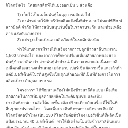
กิโลกรัม/ไร่ โดยผลผลิตที่ได้แบ่งออกเป็น 3 ส่วนคือ
1) เก็บไว้เป็นเมล็ดพันธุ์ในฤดูการผลิตต่อไป
2) ส่งจำหน่ายให้กับบริษัทผลิตแป้งซึ่งที่ผ่านมาบริษัทแปซิฟิก ฟ
ลาวมิลค์ จำกัด ให้การสนับสนุนรับซื้อในราคาประกัน และช่วยเหลือ
ค่าขนส่งกับเกษตรกร
3) แปรรูปเป็นแป้งและผลิตภัณฑ์ในระดับท้องถิ่น
ทำให้เกษตรกรมีรายได้เสริมจากการปลูกข้าวสาลีประมาณ
1,500 บาทต่อไร่ และจากการศึกษาเปรียบเทียบศักยภาพของสาย
พันธุ์ข้าวสาลีพบว่า สายพันธุ์ลำปาง 4 มีความเหมาะสมเนื่องจากสี
เมล็ดเหลืองสว่างสม่ำเสมอ เมล็ดอวบ เปอร์เซ็นต์ความชื้นและเถ้าต่ำ
แต่มีเปอร์เซ็นต์โปรตีนสูงซึ่งเป็นคุณลักษณะที่ดีเป็นที่ต้องการในการ
ผลิตแป้งระดับอุตสาหกรรม
โครงการฯ ได้พัฒนาเครื่องโม่แป้งข้าวสาลีต้นแบบ เพื่อเพิ่ม
ศักยภาพในการเพิ่มมูลค่าผลผลิตในระดับชุมชน และเพิ่ม
ประสิทธิภาพการผลิตได้มากขึ้น เมื่อเปรียบเทียบกับเครื่องที่ใช้ในที่
อื่นๆ ของประทศไทย โดยเพิ่มประสิทธิภาพการผลิตจากเดิม 60
กิโลกรัมต่อชั่วโมง เป็น 190 กิโลกรัมต่อชั่วโมง เปอร์เซ็นต์ที่ผลิตเป็น
แป้งประมาณ 40 เปอร์เซ็นต์ ทำให้มีเครื่องโม่แป้งข้าวสาลีต้นแบบ
เพื่อผลิตแป้งข้าวสาลีจำหน่าย และแปรรูปผลิตภัณฑ์ในชุมชน