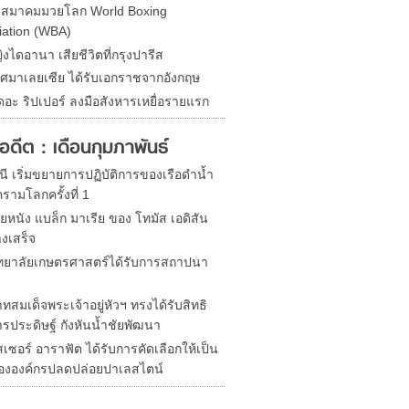
ดสมาคมมวยโลก World Boxing
iation (WBA)
ิงไดอานา เสียชีวิตที่กรุงปารีส
ศมาเลยเซีย ได้รับเอกราชจากอังกฤษ
ดอะ ริปเปอร์ ลงมือสังหารเหยื่อรายแรก
ในอดีต : เดือนกุมภาพันธ์
ี เริ่มขยายการปฏิบัติการของเรือดำน้ำ
รามโลกครั้งที่ 1
ยหนัง แบล็ก มาเรีย ของ โทมัส เอดิสัน
างเสร็จ
ทยาลัยเกษตรศาสตร์ได้รับการสถาปนา
สมเด็จพระเจ้าอยู่หัวฯ ทรงได้รับสิทธิ
ารประดิษฐ์ กังหันน้ำชัยพัฒนา
เซอร์ อาราฟัต ได้รับการคัดเลือกให้เป็น
ขององค์กรปลดปล่อยปาเลสไตน์