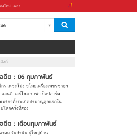
ลงใหม่
เพลง
งหมด
ลังก์
ในอดีต : 06 กุมภาพันธ์
งไกร เตชะโม่ง ขโมยเครื่องเพชรซาอุฯ
ิด แอนดี วอร์โฮล ราชา ป็อปอาร์ต
อเมริกาทิ้งระเบิดปรมาณูลูกแรกใน
มโลกครั้งที่สอง
ในอดีต : เดือนกุมภาพันธ์
หาคม วันกำนัน ผู้ใหญ่บ้าน