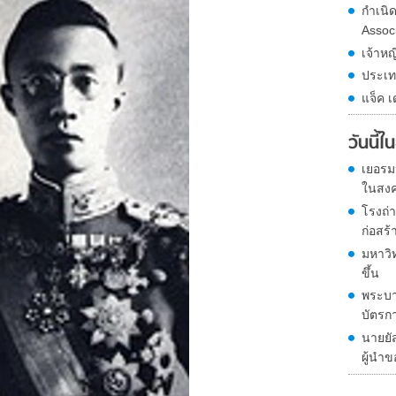
กำเนิ
Assoc
เจ้าหญ
ประเท
แจ็ค เ
วันนี้
เยอรมน
ในสงค
โรงถ่า
ก่อสร้
มหาวิ
ขึ้น
พระบาท
บัตรก
นายยัส
ผู้นำ