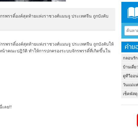
 จักรพรรดิ์องค์สุดท้ายแห่งราชวงศ์แมนจู ประเทศจีน ถูกบังคับ
 จักรพรรดิ์องค์สุดท้ายแห่งราชวงศ์แมนจู ประเทศจีน ถูกบังคับให้
คำยอ
หน้าคณะปฎิวัติ ทำให้การปกครองระบบจักรพรรดิ์ที่เกิดขึ้นใน
กลอนรัก
บ้านเดี่ย
ดูทีวีออ
วันแม่แห
เช็คพัสดุ
ี่เลย!!