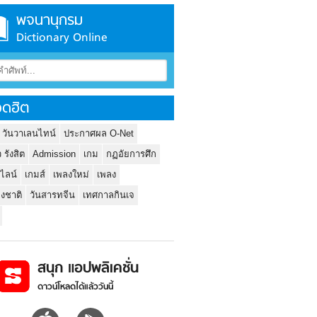
พจนานุกรม
Dictionary Online
ดฮิต
 วันวาเลนไทน์
ประกาศผล O-Net
ว รังสิต
Admission
เกม
กฏอัยการศึก
นไลน์
เกมส์
เพลงใหม่
เพลง
่งชาติ
วันสารทจีน
เทศกาลกินเจ
สนุก แอปพลิเคชั่น
ดาวน์โหลดได้แล้ววันนี้