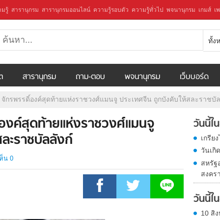
มรู้
สารานุกรม
สารานุกรมออนไลน์
ความรู้รอบตัว
ความรู้ทั่วไป
พจนานุกรม
เกมส์
เพ
ทั้
ีต
สารานุกรม
ถาม-ตอบ
พจนานุกรม
เว็บบอร์ด
i) จักรพรรดิ์องค์สุดท้ายแห่งราชวงศ์แมนจู ประเทศจีน ถูกบังคับให้สละราชบัล
ิ์องค์สุดท้ายแห่งราชวงศ์แมนจู
วันนี้
สละราชบัลลังก์
เกรีย
วันเก
ห็น 0
สหรัฐ
สงครา
วันนี้
10 สิง