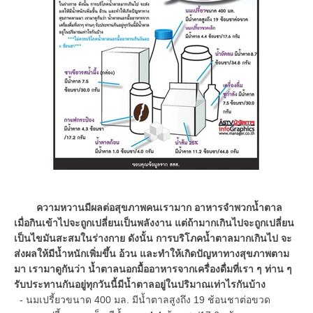
ความหวานมีผลต่อสุขภาพคนเรามาก อาหารจำพวกน้ำตาล
เมื่อกินเข้าไปจะถูกเปลี่ยนเป็นพลังงาน แต่ถ้ามากเกินไปจะถูกเปลี่ยน
เป็นไขมันสะสมในร่างกาย ดังนั้น การบริโภคน้ำตาลมากเกินไป จะ
ส่งผลให้มีน้ำหนักเพิ่มขึ้น อ้วน และทำให้เกิดปัญหาทางสุขภาพตาม
มา เรามาดูกันว่า น้ำตาลนอกมื้ออาหารจากเครื่องดื่มที่เรา ๆ ท่าน ๆ
รับประทานกันอยู่ทุกวันนี้มีน้ำตาลอยู่ในปริมาณเท่าไรกันบ้าง
- นมเปรี้ยวขนาด 400 มล. มีน้ำตาลสูงถึง 19 ช้อนชาต่อขวด