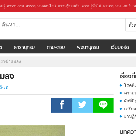
มรู้
สารานุกรม
สารานุกรมออนไลน์
ความรู้รอบตัว
ความรู้ทั่วไป
พจนานุกรม
เกมส์
เพ
ทั้
ีต
สารานุกรม
ถาม-ตอบ
พจนานุกรม
เว็บบอร์ด
ากยาฆ่าแมลง
าแมลง
เรื่องที
โรคที
ห็น 0
ความ
ผักที
เตรียม
ยาปฏิช
บทควา