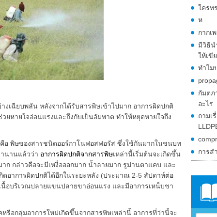
ใครทร
ห
กากเ
มีวิธี
ให้เขี
ทำไมป
propa
กัมตภา
อะไร
นอย่างเฉียบพลัน หลังจากได้รับสารพิษเข้าไปมาก อาการผิดปกติ
ถามเรื
อช่วยหายใจอ่อนแรงและถึงกับเป็นอัมพาต ทำให้หยุดหายใจถึง
LLDPE
compr
ดีคือ พิษของสารชนิดออร์กาโนฟอสฟอรัส ซึ่งใช้กันมากในชนบท
การสำ
มานานแล้วว่า
อาการผิดปกติจากสารพิษ
เหล่านี้เริ่มต้นจะเกิดขึ้น
ปมาก กล่าวคือจะมีเหงื่อออกมาก น้ำลายมาก รูม่านตาแคบ และ
จเกิดอาการผิดปกติได้อีกในระยะหลัง (ประมาณ 2-5 สัปดาห์ต่อ
ามเนื้อบริเวณปลายแขนปลายขาอ่อนแรง และมีอาการเหน็บชา
ือกลุ่มอาการใหม่เกิดขึ้นจากสารพิษเหล่านี้ อาการที่ว่านี้จะ