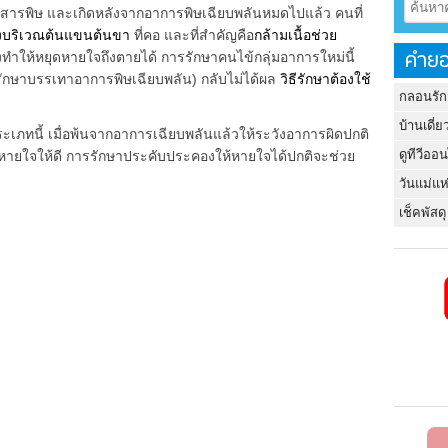
บสารพิษ และเกิดหลังจากอาการพิษเฉียบพลันหมดไปแล้ว คนที่
รงบริเวณต้นแขนต้นขา
ที่คอ และที่สำคัญคือ
กล้ามเนื้อช่วย
คำยอ
่งทำให้หยุดหายใจถึงตายได้ การรักษาคนไข้กลุ่มอาการใหม่นี้
รรักษาบรรเทาอาการพิษเฉียบพลัน) กลับไม่ได้ผล
วิธีรักษาต้องใช้
กลอนรัก
บ้านเดี่ย
ประเภทนี้ เมื่อพ้นจากอาการเฉียบพลันแล้วให้ระวังอาการผิดปกติ
ดูทีวีออ
ารหายใจให้ดี การรักษาประคับประคองให้หายใจได้ปกติจะช่วย
วันแม่แห
เช็คพัสดุ