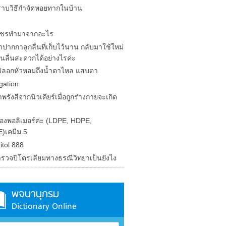
าบวิธีกำจัดหอยทากในบ้าน
พชรทำมาจากอะไร
นำปากกาลูกลื่นที่เก็บไว้นาน กลับมาใช้ใหม่
ยนลื่นสะดวกได้อย่างไรค่ะ
ลอกหัวหอมถึงน้ำตาไหล แสบตา
gation
พรังสีจากนิวเคียร์เมื่อถูกร่างกายจะเกิด
่องพอลิเมอร์ค่ะ (LDPE, HDPE,
)เคมีม.5
itol 888
รวจปิโตรเลียมทางธรณีวิทยาเป็นยังไง
พจนานุกรม
Dictionary Online