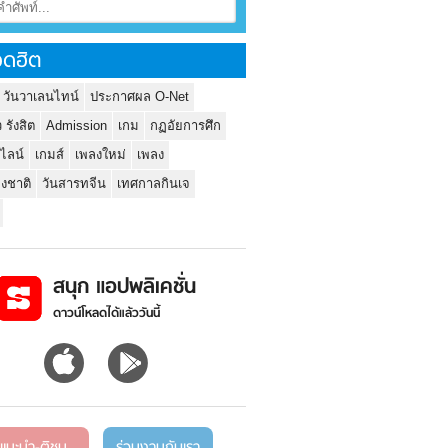
ดฮิต
 วันวาเลนไทน์
ประกาศผล O-Net
ว รังสิต
Admission
เกม
กฏอัยการศึก
นไลน์
เกมส์
เพลงใหม่
เพลง
่งชาติ
วันสารทจีน
เทศกาลกินเจ
สนุก แอปพลิเคชั่น
ดาวน์โหลดได้แล้ววันนี้