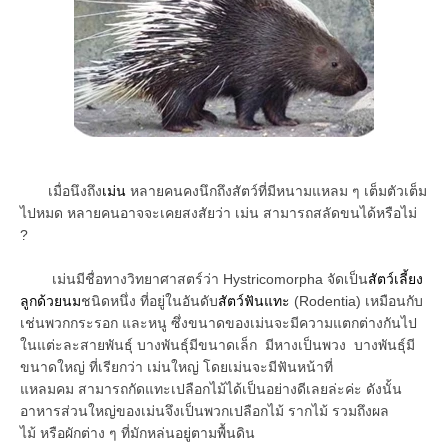
เมื่อนึงถึง
เม่น
หลายคนคงนึกถึงสัตว์ที่มีหนามแหลม ๆ เต็มตัวเต็ม
ไปหมด หลายคนอาจจะเคยสงสัยว่า เม่น สามารถสลัดขนได้หรือไม่
?
เม่นมีชื่อทางวิทยาศาสตร์ว่า Hystricomorpha จัดเป็น
สัตว์เลี้ยง
ลูกด้วยนม
ชนิดหนึ่ง ที่อยู่ในอันดับ
สัตว์ฟันแทะ
(Rodentia) เหมือนกับ
เช่นพวกกระรอก และหนู ซึ่งขนาดของเม่นจะมีความแตกต่างกันไป
ในแต่ะละสายพันธุ์ บางพันธุ์มีขนาดเล็ก มีหางเป็นพวง บางพันธุ์มี
ขนาดใหญ่ ที่เรียกว่า เม่นใหญ่ โดยเม่นจะมีฟันหน้าที่
แหลมคม สามารถกัดแทะเปลือกไม้ได้เป็นอย่างดีเลยล่ะค่ะ ดังนั้น
อาหารส่วนใหญ่ของเม่นจึงเป็นพวกเปลือกไม้ รากไม้ รวมถึงผล
ไม้ หรือผักต่าง ๆ ที่มักหล่นอยู่ตามพื้นดิน