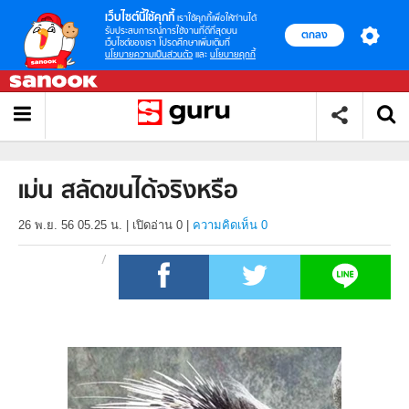
เว็บไซต์นี้ใช้คุกกี้
เราใช้คุกกี้เพื่อให้ท่านได้
รับประสบการณ์การใช้งานที่ดีที่สุดบน
ตกลง
เว็บไซต์ของเรา โปรดศึกษาเพิ่มเติมที่
นโยบายความเป็นส่วนตัว
และ
นโยบายคุกกี้
เม่น สลัดขนได้จริงหรือ
26 พ.ย. 56 05.25 น.
|
เปิดอ่าน
0
|
ความคิดเห็น 0