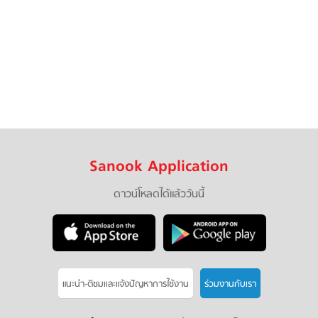
Sanook Application
ดาวน์โหลดได้แล้ววันนี้
แนะนำ-ติชมเเละแจ้งปัญหาการใช้งาน
ร่วมงานกับเรา