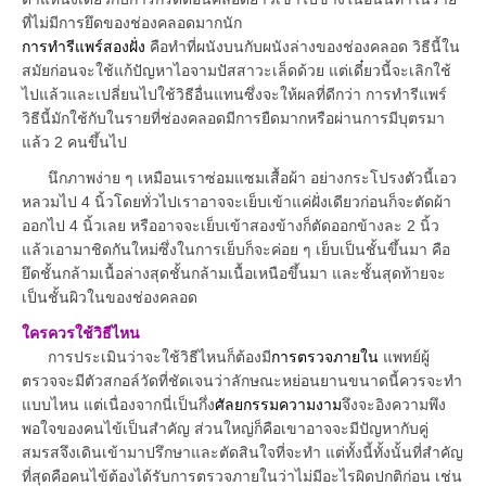
ที่ไม่มีการยึดของช่องคลอดมากนัก
การทำรีแพร์สองฝั่ง
คือทำที่ผนังบนกับผนังล่างของช่องคลอด วิธีนี้ใน
สมัยก่อนจะใช้แก้ปัญหาไอจามปัสสาวะเล็ดด้วย แต่เดี๋ยวนี้จะเลิกใช้
ไปแล้วและเปลี่ยนไปใช้วิธีอื่นแทนซึ่งจะให้ผลที่ดีกว่า การทำรีแพร์
วิธีนี้มักใช้กับในรายที่ช่องคลอดมีการยืดมากหรือผ่านการมีบุตรมา
แล้ว 2 คนขึ้นไป
นึกภาพง่าย ๆ เหมือนเราซ่อมแซมเสื้อผ้า อย่างกระโปรงตัวนี้เอว
หลวมไป 4 นิ้วโดยทั่วไปเราอาจจะเย็บเข้าแค่ฝั่งเดียวก่อนก็จะตัดผ้า
ออกไป 4 นิ้วเลย หรืออาจจะเย็บเข้าสองข้างก็ตัดออกข้างละ 2 นิ้ว
แล้วเอามาชิดกันใหม่ซึ่งในการเย็บก็จะค่อย ๆ เย็บเป็นชั้นขึ้นมา คือ
ยึดชั้นกล้ามเนื้อล่างสุดชั้นกล้ามเนื้อเหนือขึ้นมา และชั้นสุดท้ายจะ
เป็นชั้นผิวในของช่องคลอด
ใครควรใช้วิธีไหน
การประเมินว่าจะใช้วิธีไหนก็ต้องมี
การตรวจภายใน
แพทย์ผู้
ตรวจจะมีตัวสกอล์วัดที่ชัดเจนว่าลักษณะหย่อนยานขนาดนี้ควรจะทำ
แบบไหน แต่เนื่องจากนี่เป็นกึ่ง
ศัลยกรรมความงาม
จึงจะอิงความพึง
พอใจของคนไข้เป็นสำคัญ ส่วนใหญ่ก็คือเขาอาจจะมีปัญหากับคู่
สมรสจึงเดินเข้ามาปรึกษาและตัดสินใจที่จะทำ แต่ทั้งนี้ทั้งนั้นที่สำคัญ
ที่สุดคือคนไข้ต้องได้รับการตรวจภายในว่าไม่มีอะไรผิดปกติก่อน เช่น