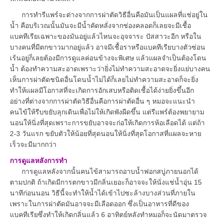
การทำรีแพร์จะต่างจากการผ่าตัดวิธีอื่นคือมันเป็นแผลที่แช่อยู่ใน
น้ำ คือบริเวณนั้นมันจะมีน้ำคัดหลั่งจากช่องคลอดก็เลยจะมีเชื้อ
แบคทีเรียเฉพาะของมันอยู่แล้วไหนจะอุจจาระ ปัสสาวะอีก หรือใน
บางคนที่มีตกขาวมากอยู่แล้ว อาจมีเชื้อราหรือแบคทีเรียบางตัวซ่อน
เร้นอยู่ก็เลยต้องมีการดูแลค่อนข้างจะพิเศษ แล้วแผลจำเป็นต้องโดน
น้ำ ต้องทำความสะอาดเพราะว่ายิ่งไม่ทำความสะอาดจะยิ่งแย่บางคน
เห็นการผ่าตัดชนิดอื่นโดนน้ำไม่ได้ก็เลยไม่ทำความสะอาดก็จะยิ่ง
ทำให้แผลมีโอกาสที่จะเกิดการอักเสบหรือติดเชื้อได้ง่ายยิ่งขึ้นอีก
อย่างที่ต่างจากการผ่าตัดวิธีอื่นคือการผ่าตัดอื่น ๆ หมอจะแนะนำ
คนไข้ให้รีบขยับลุกเดินเพื่อไม่ให้เกิดพังผืดขึ้น แต่รีแพร์ต้องพยายาม
นอนให้นิ่งที่สุดเพราะการขยับอาจจะก่อให้เกิดการห้อเลือดได้ แต่ถ้า
2-3 วันแรก ขยับตัวให้น้อยที่สุดนอนให้นิ่งที่สุดโอกาสที่แผลจะหาย
เร็วจะมีมากกว่า
การดูแลหลังการทำ
การดูแลหลังจากนั้นคนไข้สามารถอาบน้ำฟอกสบู่ภายนอกได้
ตามปกติ ถ้าเกิดมีการตกขาวมีกลิ่นเยอะก็อาจจะให้นั่งแช่น้ำอุ่น 15
นาทีก่อนนอน วิธีนี้จะทำให้น้ำได้เข้าไปซะล้างบางส่วนที่ภายใน
เพราะในการผ่าตัดมันอาจจะมีเลือดออก ซึ่งเป็นอาหารที่ดีของ
แบคทีเรียซึ่งทำให้เกิดกลิ่นแล้ว 6 อาทิตย์หลังทำหมอก็จะนัดมาตรวจ