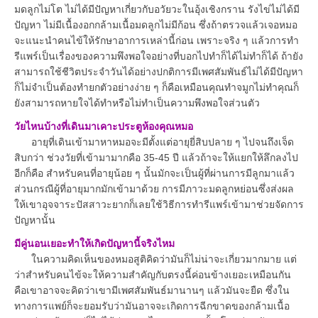
มดลูกไม่โต ไม่ได้มีปัญหาเกี่ยวกับอวัยวะในอุ้งเชิงกราน รังไข่ไม่ได้มี
ปัญหา ไม่มีเนื้องอกกล้ามเนื้อมดลูกไม่มีก้อน ซึ่งถ้าตรวจแล้วเจอหมอ
จะแนะนำคนไข้ให้รักษาอาการเหล่านี้ก่อน เพราะจริง ๆ แล้วการทำ
รีแพร์เป็นเรื่องของความพึงพอใจอย่างที่บอกไปทำก็ได้ไม่ทำก็ได้ ถ้ายัง
สามารถใช้ชีวิตประจำวันได้อย่างปกติการมีเพศสัมพันธ์ไม่ได้มีปัญหา
ก็ไม่จำเป็นต้องทำยกตัวอย่างง่าย ๆ ก็คือเหมือนคุณทำจมูกไม่ทำคุณก็
ยังสามารถหายใจได้ทำหรือไม่ทำเป็นความพึงพอใจส่วนตัว
วัยไหนบ้างที่เดินมาเคาะประตูห้องคุณหมอ
อายุที่เดินเข้ามาหาหมอจะมีตั้งแต่อายุยี่สิบปลาย ๆ ไปจนถึงเจ็ด
สิบกว่า ช่วงวัยที่เข้ามามากคือ 35-45 ปี แล้วถ้าจะให้แยกให้ลึกลงไป
อีกก็คือ สำหรับคนที่อายุน้อย ๆ นั้นมักจะเป็นผู้ที่ผ่านการมีลูกมาแล้ว
ส่วนกรณีผู้ที่อายุมากมักเข้ามาด้วย การมีภาวะมดลูกหย่อนซึ่งส่งผล
ให้เขาอุจจาระปัสสาวะยากก็เลยใช้วิธีการทำรีแพร์เข้ามาช่วยจัดการ
ปัญหานั้น
มีคู่นอนเยอะทำให้เกิดปัญหานี้จริงไหม
ในความคิดเห็นของหมอสูติคิดว่ามันก็ไม่น่าจะเกี่ยวมากมาย แต่
ว่าสำหรับคนไข้จะให้ความสำคัญกับตรงนี้ค่อนข้างเยอะเหมือนกัน
คือเขาอาจจะคิดว่าเขามีเพศสัมพันธ์มานานๆ แล้วมันจะยืด ซึ่งใน
ทางการแพย์ก็จะยอมรับว่ามันอาจจะเกิดการฉีกขาดของกล้ามเนื้อ