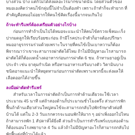
บางส่วน บ้าง แต่ก็ไม่ได้ส่งผลอะไรมากขนาดนั้น โดยส่วนตัวของ
หมอเองคิดว่าคนไข้กลุ่มนี้ไม่จำเป็นต้องทำ เพราะถ้าทำก็จะทำยาก ที่
สำคัญคือหมอไม่อยากให้คนไข้คิดเรื่องนี้มากจนเกินไป
ถ้าจะทำรีแพร์ต้องเตรียมตัวอย่างไรบ้าง
ก่อนการทำถ้าเป็นไปได้หมอจะแนะนำให้คนไข้ตรวจเช็คมะเร็ง
ปากมดลูกให้เรียบร้อยซะก่อน ถ้ามีโรคประจำตัวก็อาจต้องปรึกษา
หมออายุรกรรมร่วมด้วยเพราะในรายที่คนไข้เป็นเบาหวานก็ต้อง
พิจารณาว่าเขาจะสามารถผ่าตัดได้ไหม ถ้าไม่มีปัญหาอะไรสามารถ
ผ่าตัดได้ก็ต้องงดน้ำงดอาหารก่อนการผ่าตัด 6 ชม. ถ้าทานยาอยู่เป็น
ประจำ เช่น ยาคุมกำเนิด หรือทานอาหารเสริมบางตัว วิตามินบาง
ชนิดอาจแนะนำให้หยุดทานก่อนการผ่าตัดเพราะพวกนี้จะส่งผลให้
เลือดออกได้ง่ายขึ้น
ลงมือผ่าตัดทำรีแพร์
สำหรับเวลาในการผ่าตัดถ้าเป็นการทำด้านเดียวจะใช้เวลา
ประมาณ 45 นาที แต่ถ้าสองด้านก็ประมาณชั่วโมงครึ่ง ส่วนการพัก
ฟื้นถ้าด้านเดียวส่วนใหญ่คนไข้จะสามารถกลับไปพักรักษาตัวต่อที่
บ้านได้ แต่ใน 2-3 วันแรกควรจะนอนพักให้มาก ๆ อย่าเพิ่งออกไปไหน
ถ้าสามารถพัก 1 สัปดาห์ได้ยิ่งดี ส่วนถ้าเป็นการทำรีแพร์แบบสองด้าน
ก็ต้องนอนโรงพยาบาล 4 วัน แล้วถ้าไม่มีปัญหาอะไรก็สามารถกลับไป
พักฟื้นต่อที่บ้านได้แล้ว