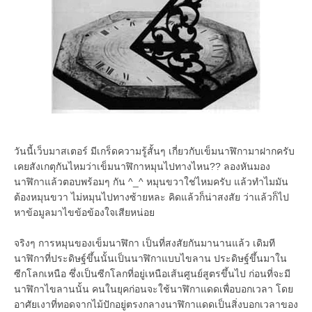
วันนี้เว็บมาสเตอร์ มีเกร็ดความรู้สั้นๆ เกี่ยวกับเข็มนาฬิกามาฝากครับ
เคยสังเกตุกันไหมว่าเข็มนาฬิกาหมุนไปทางไหน?? ลองหันมอง
นาฬิกาแล้วตอบพร้อมๆ กัน ^_^ หมุนขวาใช่ไหมครับ แล้วทำไมมัน
ต้องหมุนขวา ไม่หมุนไปทางซ้ายหละ คิดแล้วก็น่าสงสัย ว่าแล้วก็ไป
หาข้อมูลมาไขข้อข้องใจเสียหน่อย
จริงๆ การหมุนของเข็มนาฬิกา เป็นที่สงสัยกันมานานแล้ว เดิมที
นาฬิกาที่ประดิษฐ์ขึ้นนั้นเป็นนาฬิกาแบบไขลาน ประดิษฐ์ขึ้นมาใน
ซีกโลกเหนือ ซึ่งเป็นซีกโลกที่อยู่เหนือเส้นศูนย์สูตรขึ้นไป ก่อนที่จะมี
นาฬิกาไขลานนั้น คนในยุคก่อนจะใช้นาฬิกาแดดเพื่อบอกเวลา โดย
อาศัยเงาที่ทอดจากไม้ปักอยู่ตรงกลางนาฬิกาแดดเป็นสิ่งบอกเวลาของ