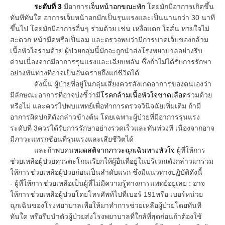
ระดับที่ 3
มีอาการ
เจ็บหน้าอกขณะพัก
โดยมักมีอาการเกิดขึ้น
ทันทีทันใด อาการเจ็บหน้าอกมักเป็นรุนแรงและเป็นนานกว่า 30 นาที
ขึ้นไป โดยมักมีอาการอื่นๆ ร่วมด้วย เช่น เหงื่อแตก ใจสั่น หายใจไม่
สะดวก หน้ามืดหรือเป็นลม และตรวจพบว่ามีการบาดเจ็บของกล้าม
เนื้อหัวใจร่วมด้วย ผู้ป่วยกลุ่มนี้มักจะถูกนำส่งโรงพยาบาลอย่างรีบ
ด่วนเนื่องจากมีอาการรุนแรงและเฉียบพลัน ซึ่งถ้าไม่ได้รับการรักษา
อย่างทันท่วงทีอาจเป็นอันตรายถึงแก่ชีวิตได้
ดังนั้น ผู้ป่วยที่อยู่ในกลุ่มเสี่ยงควรสังเกตอาการของตนเองว่า
มีลักษณะอาการที่อาจบ่งชี้ว่ามี
โรคกล้ามเนื้อหัวใจขาดเลือด
ร่วมด้วย
หรือไม่ และควรไปพบแพทย์เพื่อทำการตรวจวินิจฉัยเพิ่มเติม ถ้ามี
อาการผิดปกติดังกล่าวข้างต้น โดยเฉพาะผู้ป่วยที่มีอาการรุนแรง
ระดับที่ 3ควรได้รับการรักษาอย่างรวดเร็วและทันท่วงที เนื่องจากอาจ
มีภาวะแทรกซ้อนที่รุนแรงและเสียชีวิตได้
และถ้าพบคน
หมดสติจากภาวะฉุกเฉินทางหัวใจ
ผู้ที่ให้การ
ช่วยเหลือผู้ป่วยควรตะโกนเรียกให้ผู้อื่นที่อยู่ในบริเวณดังกล่าวมาร่วม
ให้การช่วยเหลือผู้ป่วยก่อนเป็นลำดับแรก ซึ่งมีแนวทางปฏิบัติดังนี้
- ผู้ที่ให้การช่วยเหลือเป็นผู้ที่ไม่มีความรู้ทางการแพทย์อยู่เลย : อาจ
ให้การช่วยเหลือผู้ป่วยโดยโทรศัพท์ไปที่เบอร์ 191หรือ เบอร์หน่วย
ฉุกเฉินของโรงพยาบาลเพื่อให้มาทำการช่วยเหลือผู้ป่วยโดยทันที
ทันใด หรือรีบนำตัวผู้ป่วยส่งโรงพยาบาลที่ใกล้ที่สุดก่อนถ้าต้องใช้