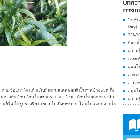
บทควา
การเก
15 ธั
Day)
ว่านห
กินขมิ
ความรู
เคล็ด
คลอโร
สาระน่
อาหาร
เมตร ตามข้อและโคนก้านใบมีหนามแหลมคมสีน้ำตาลข้างละคู่ กิ่ง
สมุนไ
แบบตรงกันข้าม ก้านใบยาวประมาณ 5 มม. ก้านใบตลอดจนเส้น
ความรู
้านก็ได้ ใบรูปร่างรียาว ขอบใบเกือบขนาน โคนใบและปลายใบ