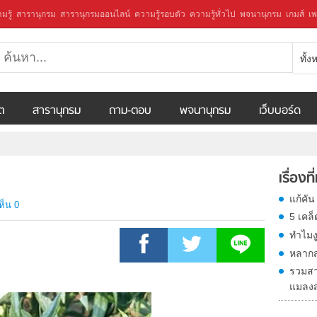
มรู้
สารานุกรม
สารานุกรมออนไลน์
ความรู้รอบตัว
ความรู้ทั่วไป
พจนานุกรม
เกมส์
เพ
ทั้
ีต
สารานุกรม
ถาม-ตอบ
พจนานุกรม
เว็บบอร์ด
เรื่องที
แก้คัน
ห็น 0
5 เคล
ทําไม
หลากสร
รวมสาร
แมลงส