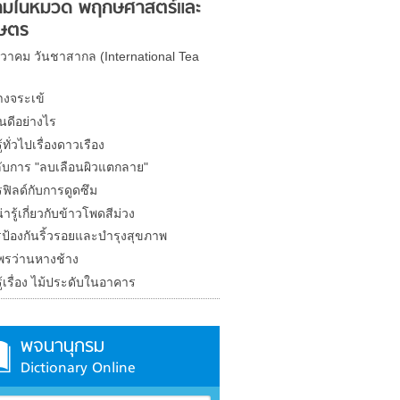
มในหมวด พฤกษศาสตร์และ
ษตร
นวาคม วันชาสากล (International Tea
างจระเข้
้นดีอย่างไร
้ทั่วไปเรื่องดาวเรือง
ลับการ "ลบเลือนผิวแตกลาย"
ฟิลด์กับการดูดซึม
ารู้เกี่ยวกับข้าวโพดสีม่วง
ป้องกันริ้วรอยและบำรุงสุขภาพ
พรว่านหางช้าง
้เรื่อง ไม้ประดับในอาคาร
พจนานุกรม
Dictionary Online