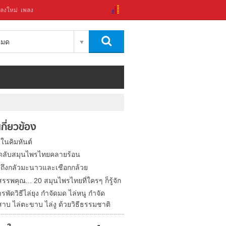
ลงใหม่
เพลง
งหมด
่เกี่ยวข้อง
 ในคิมหันต์
็ดลับสมุนไพรไทยคลายร้อน
งูถึงกลัวมะนาวและเชือกกล้วย
รพคุณ... 20 สมุนไพรไทยที่ใครๆ ก็รู้จัก
พัดวิธีไล่ยุง กำจัดมด ไล่หนู กำจัด
าบ ไล่ตะขาบ ไล่งู ด้วยวิธีธรรมชาติ