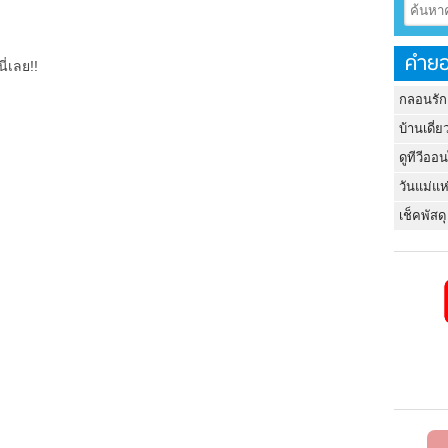
คำยอ
ี่เลย!!
กลอนรัก
บ้านเดี่ย
ดูทีวีออ
วันแม่แห
เช็คพัสดุ