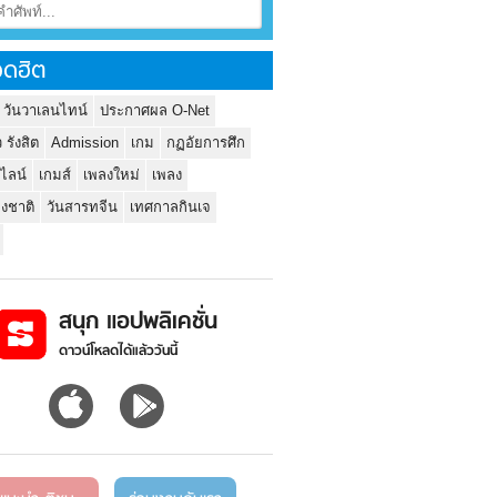
ดฮิต
 วันวาเลนไทน์
ประกาศผล O-Net
ว รังสิต
Admission
เกม
กฏอัยการศึก
นไลน์
เกมส์
เพลงใหม่
เพลง
่งชาติ
วันสารทจีน
เทศกาลกินเจ
สนุก แอปพลิเคชั่น
ดาวน์โหลดได้แล้ววันนี้