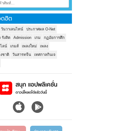
ดฮิต
 วันวาเลนไทน์
ประกาศผล O-Net
ว รังสิต
Admission
เกม
กฏอัยการศึก
นไลน์
เกมส์
เพลงใหม่
เพลง
่งชาติ
วันสารทจีน
เทศกาลกินเจ
สนุก แอปพลิเคชั่น
ดาวน์โหลดได้แล้ววันนี้