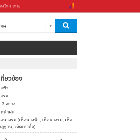
ลงใหม่
เพลง
งหมด
่เกี่ยวข้อง
างฟ้า
างรม
ด 3 อย่าง
็ดหน้าฝน
ุลนางรม (เห็ดนางฟ้า, เห็ดนางรม, เห็ด
ภูฐาน, เห็ดเป๋าฮื้อ)