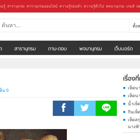
มรู้
สารานุกรม
สารานุกรมออนไลน์
ความรู้รอบตัว
ความรู้ทั่วไป
พจนานุกรม
เกมส์
เพ
ทั้
ีต
สารานุกรม
ถาม-ตอบ
พจนานุกรม
เว็บบอร์ด
เรื่องที
เห็ดน
ห็น 0
เห็ดน
น้ำเห็
กินเห
เห็ดสก
นางฟ้า