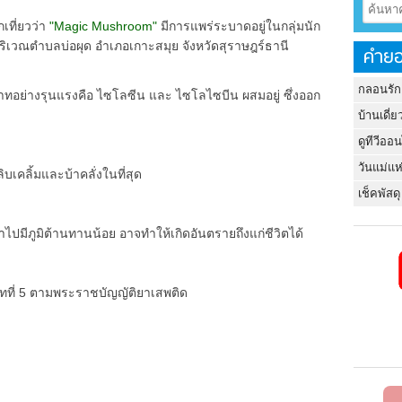
กเที่ยวว่า
"Magic Mushroom"
มีการแพร่ระบาดอยู่ในกลุ่มนัก
บริเวณตำบลบ่อผุด อำเภอเกาะสมุย จังหวัดสุราษฎร์ธานี
คำยอ
กลอนรัก
ทอย่างรุนแรงคือ ไซโลซีน และ ไซโลไซบีน ผสมอยู่ ซึ่งออก
บ้านเดี่ย
ดูทีวีออ
วันแม่แห
บเคลิ้มและบ้าคลั่งในที่สุด
เช็คพัสดุ
าไปมีภูมิต้านทานน้อย อาจทำให้เกิดอันตรายถึงแก่ชีวิตได้
ภทที่ 5 ตามพระราชบัญญัติยาเสพติด