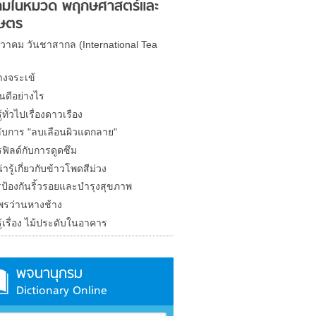
มในหมวด พฤกษศาสตร์และ
ษตร
นวาคม วันชาสากล (International Tea
างจระเข้
้นดีอย่างไร
้ทั่วไปเรื่องดาวเรือง
ลับการ "ลบเลือนผิวแตกลาย"
ฟิลด์กับการดูดซึม
ารู้เกี่ยวกับข้าวโพดสีม่วง
ป้องกันริ้วรอยและบำรุงสุขภาพ
พรว่านหางช้าง
้เรื่อง ไม้ประดับในอาคาร
พจนานุกรม
Dictionary Online