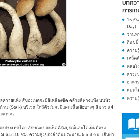
บทควา
การเก
15 ธั
Day)
ว่านห
กินขมิ
ความรู
เคล็ด
คลอโร
สาระน่
อาหาร
สมุนไ
ความรู
งมูลควายแห้ง สีของเห็ดจะมีสีเหลืองซีด คล้ายสีฟางแห้ง บนหัว
าน (Stalk) บริเวณใกล้ตัวร่มจะมีแผ่นเนื้อเยื่อบางๆ สีขาว แผ่
ยวงแหวน
คของประเทศไทย ลักษณะของเห็ดที่สมบูรณ์และโตเต็มที่ตรง
าณ 6.5-8.8 ซม. ความสูงของลำต้นประมาณ 5.5-8 ซม. เส้นผ่า