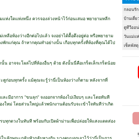
กลอนรัก
บ้านเดี่ย
แรมแห่งใดแห่งหนึ่ง ควรจองล่วงหน้าไว้ก่อนเสมอ พยายามหลีก
ดูทีวีออ
เหลือห้องว่างอีกต่อไปแล้ว จงอย่าได้ดื้อดึงอยู่ต่อ หรือพยายาม
วันแม่แห
พักแก่คุณ ถ้าหากคุณทำอย่างนั้น เกือบทุกครั้งที่ห้องที่คุณได้ไป
เช็คพัสดุ
ั้น อาจจะโผล่ไปที่ห้องอื่นๆ ด้วย ดังนั้นนี่คือเกร็ดเล็กเกร็ดน้อย
ูก่อนทุกครั้ง แม้คุณจะรู้ว่านี่เป็นห้องว่างก็ตาม หลังจากที่
ใด และมีอาการ "ขนลุก" จงออกจากห้องไปเงียบๆ และโดยทันที
้องใหม่ โดยส่วนใหญ่แล้วพนักงานต้อนรับจะเข้าใจทันทีว่าเกิด
รบทุกดวงในทันที พร้อมกับเปิดผ้าม่านเพื่อปล่อยให้แสงแดดส่อง
ู่ในลักษณะกลับหัวกลับหางกัน บางคนบอกเอาไว้ว่านี่เป็นการ