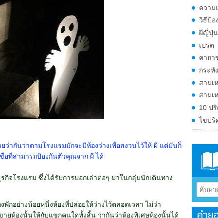
ความเช
วิธีป
ผีญี่ปุ่น
เปรต
คาถาช
กระหั
สามเห
สามเหล
10 ปริ
ไขปริ
่ากันว่าตามโรงแรมมักจะมีห้องว่างเพื่อสงวนไว้ให้ ผี แต่มันก็
เชื่อที่สามารถป้องกันตัวคุณจาก ผี ได้
รกิจโรงแรม ซึ่งได้รับการบอกเล่าต่อๆ มาในกลุ่มนักเดินทาง
พักอย่างน้อยหนึ่งห้องที่ปล่อยให้ว่างไว้ตลอดเวลา ไม่ว่า
คำยอ
องนั้นให้กับแขกคนใดทั้งสิ้น ว่ากันว่าห้องพิเศษห้องนั้นได้