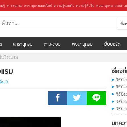
มรู้
สารานุกรม
สารานุกรมออนไลน์
ความรู้รอบตัว
ความรู้ทั่วไป
พจนานุกรม
เกมส์
เพ
ทั้
ีต
สารานุกรม
ถาม-ตอบ
พจนานุกรม
เว็บบอร์ด
อกในโรงแรม
งแรม
เรื่องที
วิธีป
ห็น 0
วิธีป้
วิธีป้
วิธีป้
วิธีป้
บทความ