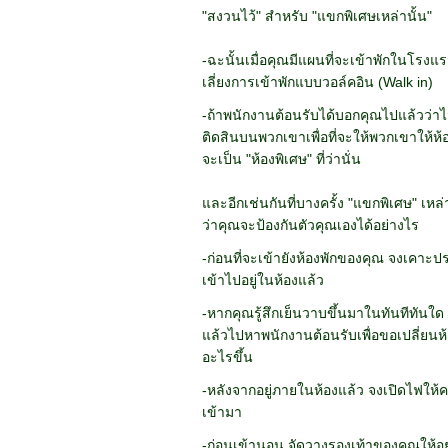
"สงวนไว้" สำหรับ "แขกพิเศษเหล่านั้น"
-ฉะนั้นเมื่อคุณมีแผนที่จะเข้าพักในโรง
เลี่ยงการเข้าพักแบบวอล์คอิน (Walk in)
-ถ้าพนักงานต้อนรับได้บอกคุณไปแล้วว่าไม่
ติดสินบนพวกเขาเพื่อที่จะให้พวกเขาให้ห้อง
จะเป็น "ห้องพิเศษ" ที่ว่านั่น
และอีกเช่นกันที่บางครั้ง "แขกพิเศษ" เหล่าน
ว่าคุณจะป้องกันตัวคุณเองได้อย่างไร
-ก่อนที่จะเข้ายังห้องพักของคุณ จงเคาะประต
เข้าไปอยู่ในห้องแล้ว
-หากคุณรู้สึกเย็นวาบขึ้นมาในทันทีทัน
แล้วไปหาพนักงานต้อนรับเพื่อขอเปลี่ยนห
อะไรขึ้น
-หลังจากอยู่ภายในห้องแล้ว จงเปิดไฟให้ค
เข้ามา
-ก่อนเข้านอน จัดวางรองเท้าของคุณให้อย