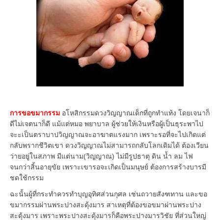
การขอขมากรรม
อโหสิกรรมดวงวิญญาณเด็กที่ถูกทำแท้ง โดยเจนาก็
ดีไม่เจตนาก็ดี แม้แต่หมอ พยาบาล ผู้ช่วยให้เงินหรือผู้เป็นธุระพาไป
จะะเป็นตราบาปวิญญาณจะอาฆาตแรงมาก เพราะรอที่จะไปเกิดแต่
กลับพรากชีวิตเขา ดวงวิญญาณไม่สามารถกลับโลกเดิมได้ ต้องเวียน
ว่ายอยู่ในสภาพ มีแต่นาม(วิญญาณ) ไม่มีรูปธาตุ ดิน น้ำ ลม ไฟ
จนกว่าสิ้นอายุขัย เพราะเขารอจะเกิดเป็นมนุษย์ ต้องการสร้างบารมี
ชดใช้กรรม
ฉะนั้นผู้ที่กระทำควรทำบุญอุทิศส่วนกุศล เช่นถวายสังฑทาน และขอ
ขมากรรมผ่านพระปางสะดุ้งมาร สาเหตุที่ต้องขอขมาผ่านพระปาง
สะดุ้งมาร เพราะพระปางสะดุ้งมารก็คือพระปางมารวิชัย ที่ส่วนใหญ่