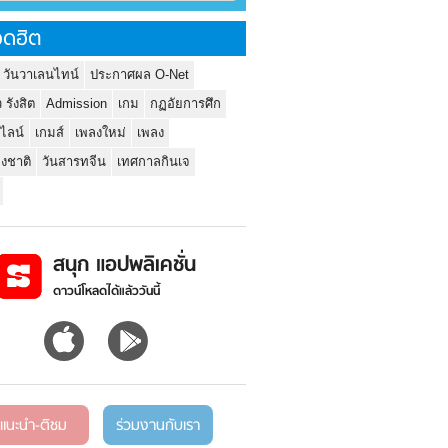
ดฮิต
 วันวาเลนไทน์
ประกาศผล O-Net
ว รังสิต
Admission
เกม
กฏอัยการศึก
นไลน์
เกมส์
เพลงใหม่
เพลง
่งชาติ
วันสารทจีน
เทศกาลกินเจ
สนุก แอปพลิเคชั่น
ดาวน์โหลดได้แล้ววันนี้
แนะนำ-ติชม
ร่วมงานกับเรา