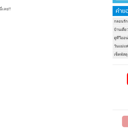
คำยอ
ี่เลย!!
กลอนรัก
บ้านเดี่ย
ดูทีวีออ
วันแม่แห
เช็คพัสดุ