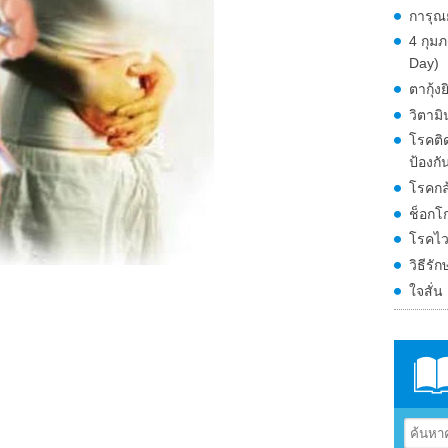
การุณ
4 กุม
Day)
ตากุ้งย
วิตามิ
โรคติด
ป้องกัน
โรคกล
ช็อกโ
โรคไว
วิธีรั
ใจสั่