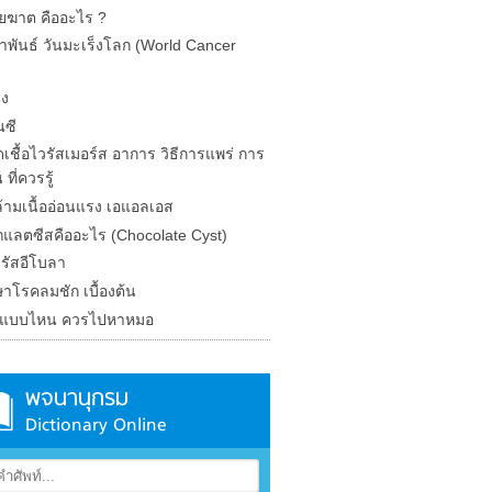
ยฆาต คืออะไร ?
ภาพันธ์ วันมะเร็งโลก (World Cancer
ิง
นซี
เชื้อไวรัสเมอร์ส อาการ วิธีการแพร่ การ
 ที่ควรรู้
้ามเนื้ออ่อนแรง เอแอลเอส
กแลตซีสคืออะไร (Chocolate Cyst)
รัสอีโบลา
กษาโรคลมชัก เบื้องต้น
น แบบไหน ควรไปหาหมอ
พจนานุกรม
Dictionary Online