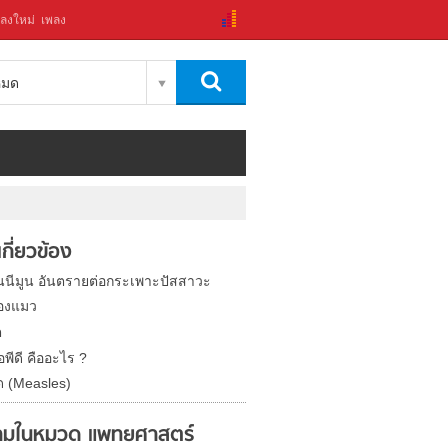
ลงใหม่
เพลง
งหมด
่เกี่ยวข้อง
นนีมูน อันตรายต่อกระเพาะปัสสาวะ
องแมว
ต
พีดี คืออะไร ?
ด (Measles)
มในหมวด แพทยศาสตร์