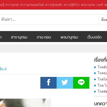
มรู้
สารานุกรม
สารานุกรมออนไลน์
ความรู้รอบตัว
ความรู้ทั่วไป
พจนานุกรม
เกมส์
เพ
ทั้
ีต
สารานุกรม
ถาม-ตอบ
พจนานุกรม
เว็บบอร์ด
เรื่องที
โรคฮั
ห็น 0
โรคข
โรคไ
โรค ไอ
โรคหั
บทควา