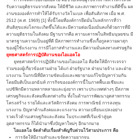
รับความยุติธรรมจากสังคม ให้มีชีวิต และสภาพการทำงานที่ดีขึ้น ผล
งานขององค์การทำให้ได้รับรางวัลโนเบล เพื่อสันติภาพ เมื่อ พ.ศ.
2512 (ค.ศ. 1969) [1] ทั้งนี้โดยที่องค์การยึดมั่นในหลักการที่ว่า
สันติสุขแห่งโลกจะเกิดขึ้นได้และมีความต่อเนื่องมั่นคงก็ด้วยการที่มี
ความยุติธรรมในสังคม มีฐานรากคือ ความเคารพในสิทธิมนุษยชน มี
มาตรฐานความเป็นอยู่ที่ดี มีสภาพการทำงานซึ่งเกื้อกูลความผาสุก
ของผู้ใช้แรงงาน การมีโอกาสทำงานและมีความมั่นคงทางเศรษฐกิจ
ยุทธศาสตร์การปฏิบัติงานของไอแอลโอ
ยุทธศาสตร์การปฏิบัติงานของไอแอลโอ คือจัดให้มีการเจรจา
ร่วมของผู้เกี่ยวข้องสามฝ่าย ได้แก่ ฝ่ายรัฐบาล ฝ่ายนายจ้าง และฝ่าย
แรงงาน ในกรณีที่มีความขัดแย้งและพยายามแก้ไขปัญหาร่วมกัน
โดยมีมติเป็นเอกฉันท์ ภารกิจขององค์การนี้ในภาคพื้นเอเชียและ
แปซิฟิกมีความหลากหลายและยุ่งยาก เพราะประเทศต่างๆ มีสภาพ
เศรษฐกิจและสังคมที่แตกต่างกัน ทั้งในด้านการพัฒนาอุตสาหกรรม
โครงสร้าง รายได้และสวัสดิการสังคม การพาณิชย์ การลงทุน
แรงงาน ปัญหาด้านสังคมและแรงงาน ความเปลี่ยนแปลงอย่าง
รวดเร็วด้านเศรษฐกิจและสังคม ในประเทศที่เริ่มเข้าสู่ยุค
อุตสาหกรรม ก็ได้นำมาซึ่งปัญหาใหม่ๆ อีกมากมาย
ไอแอลโอ จัดลำดับเรื่องสำคัญรีบด่วนไว้สามประการ คือ
การจัดให้มีงานทำและขจัดความยากจน