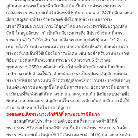
ภูมิพลอดุลยเดชเป็นธงพื้นสีเหลือง อันเป็นสีประจำพระชนมวาร
(เสด็จพระราชสมภพเมื่อวันจันทร์ที่ 5 ธันวาคม พ.ศ. 2470) ที่กลางธง
มีตราสัญลักษณ์ประจำพระองค์ ซึ่งโดยปกติจะเป็นตราพระ
ปรมาภิไธยย่อ ภ.ป.ร. ภายใต้อุณาโลมและพระมหาพิชัยมงกุฎเปล่ง
รัศมี โดยรูปอักษร "ภ" เป็นสีเหลือง(หมายถึง สีประจำวันเสด็จพระ
ราชสมภพ) "ป" สีน้ำเงิน (หมายถึง พระมหากษัตริย์) และ "ร" สีขาว
(หมายถึง สีประจำพระชนมวาร) นอกจากนี้ยังมีธงสัญลักษณ์ประจำ
พระองค์แบบอื่นที่ใช้เนื่องในวาระพิเศษ เช่น ธงสำหรับงานพระราช
พิธีมหามงคลเฉลิมพระชนมพรรษา 80 พรรษา 5 ธันวาคม
พุทธศักราช 2550 ธงดังกล่าวนี้จะใช้ธงพื้นสีเหลืองเช่นเดียวกับธง
ภ.ป.ร. ตามปกติ แต่ใช้สัญลักษณ์กลางธงเป็นรูปตราสัญลักษณ์ของ
พระราชพิธีดังกล่าวแทน ซึ่งตราสัญลักษณ์ของงานพระราชพิธีต่างๆ
ในแต่ละคราวนั้นจะผูกขึ้นใหม่เป็นการเฉพาะ ธงดังกล่าวนี้นอกจาก
จะมีแบบที่พิมพ์ด้วยสีสันต่างๆ ตามมาตรฐานแล้ว ยังมีธงแบบง่ายซึ่ง
พิมพ์ลวดลายของตราสัญลักษณ์ในธงอย่างเดียวกันด้วยสีแดง เพื่อให้
สามารถจำหน่ายได้ในราคาที่ถูกกว่า
ธงของสมเด็จพระนางเจ้าสิริกิติ์ พระบรมราชินีนาถ
ธงสัญลักษณ์ประจำพระองค์ของสมเด็จพระนางเจ้าสิริกิติ์
พระบรมราชินีนาถเป็นธงสีฟ้า อันเป็นสีประจำพระชนมวาร (เสด็จ
พระราชสมภพเมื่อวันศุกร์ที่ 12 สิงหาคม พ.ศ. 2475) กลางธงประดับ