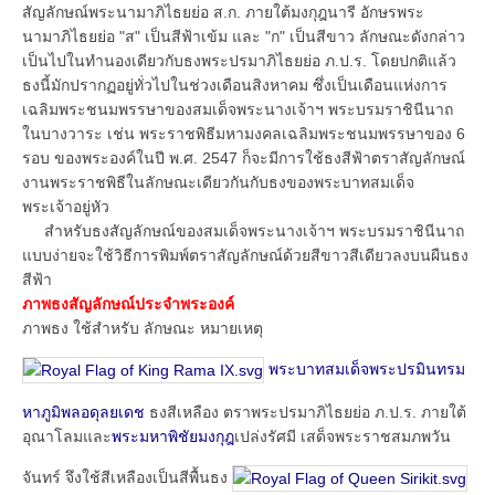
สัญลักษณ์พระนามาภิไธยย่อ ส.ก. ภายใต้มงกุฎนารี อักษรพระ
นามาภิไธยย่อ "ส" เป็นสีฟ้าเข้ม และ "ก" เป็นสีขาว ลักษณะดังกล่าว
เป็นไปในทำนองเดียวกับธงพระปรมาภิไธยย่อ ภ.ป.ร. โดยปกติแล้ว
ธงนี้มักปรากฏอยู่ทั่วไปในช่วงเดือนสิงหาคม ซึ่งเป็นเดือนแห่งการ
เฉลิมพระชนมพรรษาของสมเด็จพระนางเจ้าฯ พระบรมราชินีนาถ
ในบางวาระ เช่น พระราชพิธีมหามงคลเฉลิมพระชนมพรรษาของ 6
รอบ ของพระองค์ในปี พ.ศ. 2547 ก็จะมีการใช้ธงสีฟ้าตราสัญลักษณ์
งานพระราชพิธีในลักษณะเดียวกันกับธงของพระบาทสมเด็จ
พระเจ้าอยู่หัว
สำหรับธงสัญลักษณ์ของสมเด็จพระนางเจ้าฯ พระบรมราชินีนาถ
แบบง่ายจะใช้วิธีการพิมพ์ตราสัญลักษณ์ด้วยสีขาวสีเดียวลงบนผืนธง
สีฟ้า
ภาพธงสัญลักษณ์ประจำพระองค์
ภาพธง ใช้สำหรับ ลักษณะ หมายเหตุ
พระบาทสมเด็จพระปรมินทรม
หาภูมิพลอดุลยเดช
ธงสีเหลือง ตราพระปรมาภิไธยย่อ ภ.ป.ร. ภายใต้
อุณาโลมและ
พระมหาพิชัยมงกุฎ
เปล่งรัศมี เสด็จพระราชสมภพวัน
จันทร์ จึงใช้สีเหลืองเป็นสีพื้นธง