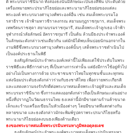
ติ์ พระบรมราชินีนาถ ทั้งสองธงนั้นมีลักษณะเป็นธงสีพื้น ประดับด้วย
เครื่องหมายพระปรมาภิไธยย่อและพระนามาภิไธยย่อของแต่ละ
พระองค์ พระบรมวงศานุวงศ์พระองค์อื่น เช่น สมเด็จพระบรมโอ
รสาธิราช เจ้าฟ้ามหาวชิราลงกรณ สยามมกุฎราชกุมาร, สมเด็จพระ
เทพรัตนราชสุดา สยามบรมราชกุมารี, สมเด็จพระเจ้าลูกเธอ เจ้าฟ้า
จุฬาภรณ์วลัยลักษณ์ อัครราชกุมารี เป็นต้น ล้วนมีธงประจำพระองค์
ในลักษณะดังกล่าวเช่นเดียวกัน แต่มักมิได้พบเห็นบ่อยนักนอกจากใน
งานพิธีซึ่งพระบรมวงศานุวงศ์พระองค์นั้นๆ เสด็จพระราชดำเนินไป
เป็นองค์ประธานในพิธี
ธงสัญลักษณ์ประจำพระองค์เหล่านี้ไม่เพียงแต่ใช้ประดับในพระ
ราชพิธีและพิธีการต่างๆ ที่เป็นทางการเท่านั้น แต่ยังมีการใช้อยู่ทั่วไป
อย่างไม่เป็นทางการด้วย ประชาชนชาวไทยในทุกชนชั้นและทุกหน
แห่งนิยมประดับธงดังกล่าวร่วมกับธงชาติไทย เพื่อถวายพระเกียรติ
และแสดงความจงรักภักดีต่อพระบาทสมเด็จพระเจ้าอยู่หัวและสมเด็จ
พระบรมราชินีนาถ ซึ่งการแสดงออกดังกล่าวถือเป็นลักษณะเด่นอย่าง
หนึ่งที่ปรากฏในวัฒนธรรมไทย ธงเหล่านี้มักมีขายตามร้านค้าขนาด
เล็กและร้านเครื่องเขียนในหัวเมืองต่างๆ โดยมีขนาดที่แตกต่างกัน
หลายขนาด และธงดังกล่าวมักจะพิมพ์รูปตราพระปรมาภิไธยหรือ
พระนามาภิไธยย่อลงบนธงเพียงด้านเดียว
ธงของพระบาทสมเด็จพระปรมินทรมหาภูมิพลอดุลยเดช
ธงสัญลักษณ์ประจำพระองค์พระบาทสมเด็จพระปรมินทรมหา